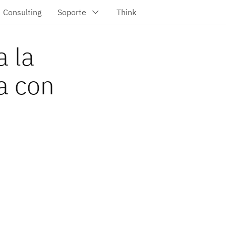
 la
a con