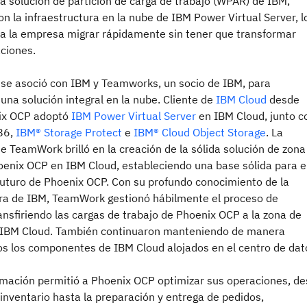
la solución de partición de carga de trabajo (WPAR) de IBM,
n la infraestructura en la nube de IBM Power Virtual Server, l
 a la empresa migrar rápidamente sin tener que transformar
aciones.
se asoció con IBM y Teamworks, un socio de IBM, para
na solución integral en la nube. Cliente de
IBM Cloud
desde
ix OCP adoptó
IBM Power Virtual Server
en IBM Cloud, junto c
86,
IBM® Storage Protect
e
IBM® Cloud Object Storage
. La
e TeamWork brilló en la creación de la sólida solución de zona
hoenix OCP en IBM Cloud, estableciendo una base sólida para e
futuro de Phoenix OCP. Con su profundo conocimiento de la
ura de IBM, TeamWork gestionó hábilmente el proceso de
ansfiriendo las cargas de trabajo de Phoenix OCP a la zona de
e IBM Cloud. También continuaron manteniendo de manera
dos los componentes de IBM Cloud alojados en el centro de dat
rmación permitió a Phoenix OCP optimizar sus operaciones, d
 inventario hasta la preparación y entrega de pedidos,