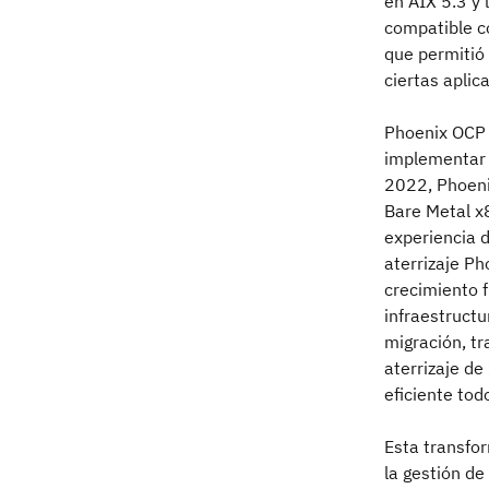
en AIX 5.3 y 
compatible co
que permitió
ciertas aplic
Phoenix OCP 
implementar u
2022, Phoen
Bare Metal x
experiencia d
aterrizaje P
crecimiento 
infraestruct
migración, tr
aterrizaje d
eficiente to
Esta transfo
la gestión de