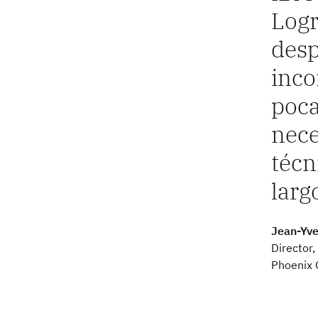
Logr
desp
inco
poca
nece
técn
larg
Jean-Yv
Director,
Phoenix