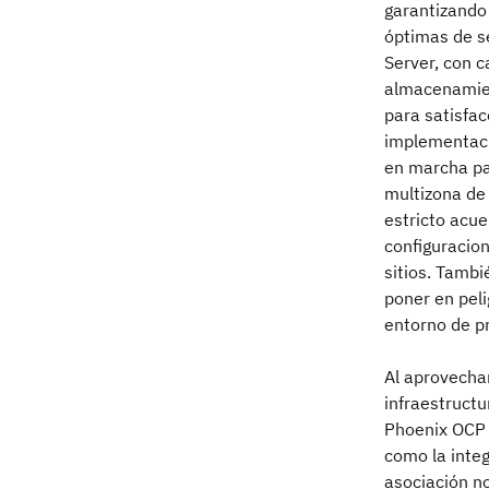
garantizando
óptimas de se
Server, con c
almacenamien
para satisfa
implementaci
en marcha pa
multizona de
estricto acue
configuracion
sitios. Tamb
poner en peli
entorno de p
Al aprovecha
infraestructu
Phoenix OCP p
como la integ
asociación n