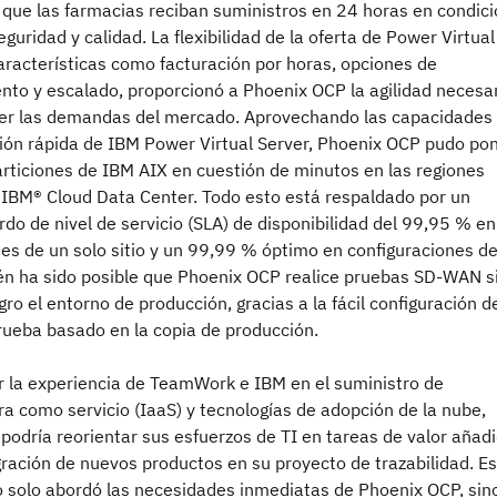
 que las farmacias reciban suministros en 24 horas en condic
guridad y calidad. La flexibilidad de la oferta de Power Virtual
aracterísticas como facturación por horas, opciones de
to y escalado, proporcionó a Phoenix OCP la agilidad necesa
cer las demandas del mercado. Aprovechando las capacidades
ón rápida de IBM Power Virtual Server, Phoenix OCP pudo po
rticiones de IBM AIX en cuestión de minutos en las regiones
 IBM® Cloud Data Center. Todo esto está respaldado por un
rdo de nivel de servicio (SLA) de disponibilidad del 99,95 % en
es de un solo sitio y un 99,99 % óptimo en configuraciones d
ién ha sido posible que Phoenix OCP realice pruebas SD-WAN s
gro el entorno de producción, gracias a la fácil configuración d
rueba basado en la copia de producción.
r la experiencia de TeamWork e IBM en el suministro de
ra como servicio (IaaS) y tecnologías de adopción de la nube,
odría reorientar sus esfuerzos de TI en tareas de valor añadi
ración de nuevos productos en su proyecto de trazabilidad. E
o solo abordó las necesidades inmediatas de Phoenix OCP, sin