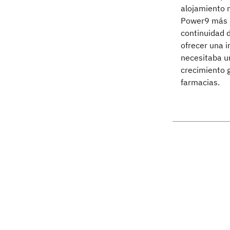
alojamiento n
Power9 más nu
continuidad 
ofrecer una 
necesitaba un
crecimiento 
farmacias.