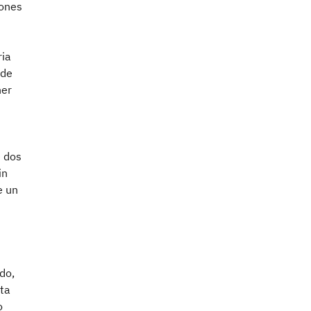
iones
ria
 de
ner
e dos
in
e un
do,
sta
o