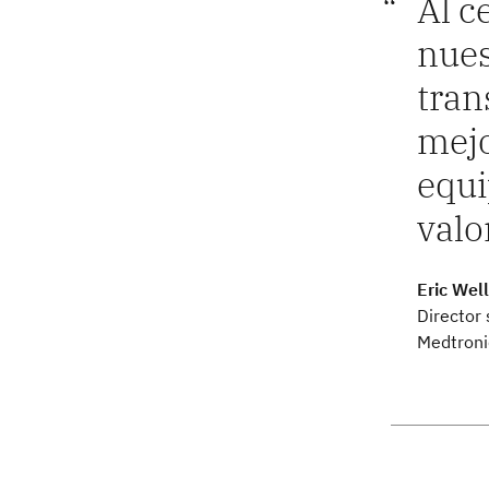
Al c
nues
tran
mejo
equi
valo
Eric Wel
Director 
Medtroni