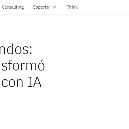
ndos:
nsformó
 con IA