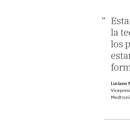
Esta
la t
los 
esta
form
Luciano 
Vicepres
Medtroni