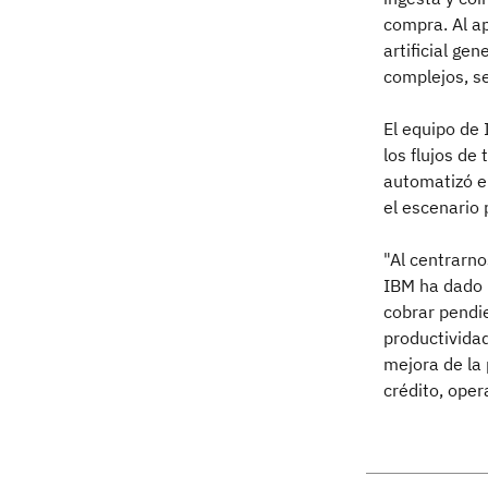
compra. Al ap
artificial ge
complejos, se
El equipo de 
los flujos de
automatizó e
el escenario
"Al centrarno
IBM ha dado 
cobrar pendie
productividad
mejora de la 
crédito, oper