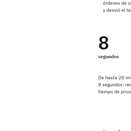
órdenes de co
y desvió el t
8
segundos
De hasta 20 min
8 segundos: red
tiempo de proc