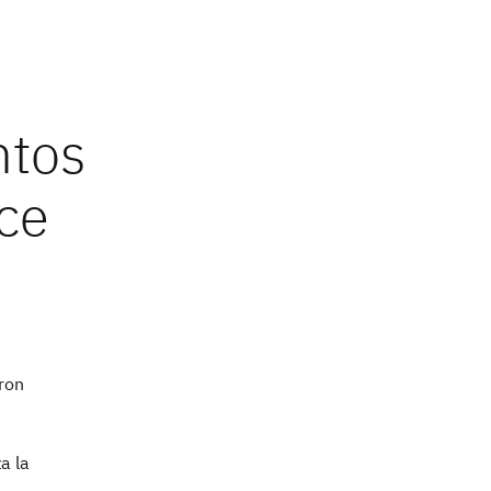
ron
a la