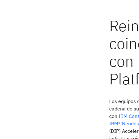
Los equipos d
cadena de su
con
IBM Cons
IBM® Neudes
(DIP) Accele
ingesta y co