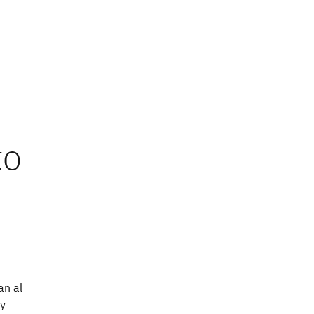
an al
 y