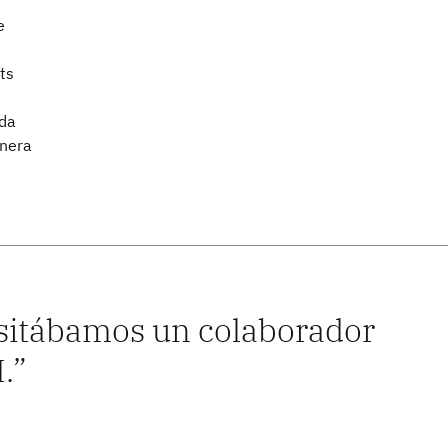
e
ts
nda
enera
esitábamos un colaborador
M.