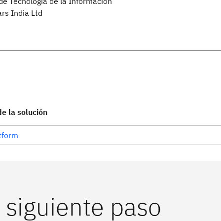
de Tecnología de la Información
rs India Ltd
 la solución
tform
 siguiente paso