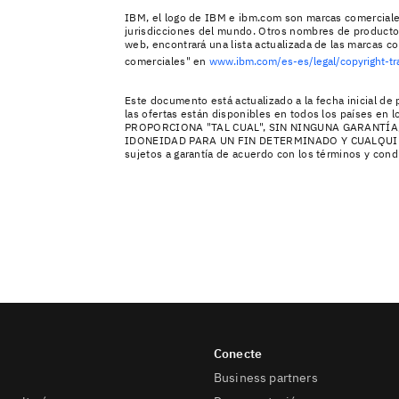
IBM, el logo de IBM e ibm.com son marcas comerciale
jurisdicciones del mundo. Otros nombres de productos
web, encontrará una lista actualizada de las marcas 
comerciales" en
www.ibm.com/es-es/legal/copyright-t
Este documento está actualizado a la fecha inicial d
las ofertas están disponibles en todos los paíse
PROPORCIONA "TAL CUAL", SIN NINGUNA GARANTÍA
IDONEIDAD PARA UN FIN DETERMINADO Y CUALQUIE
sujetos a garantía de acuerdo con los términos y condi
Business partners