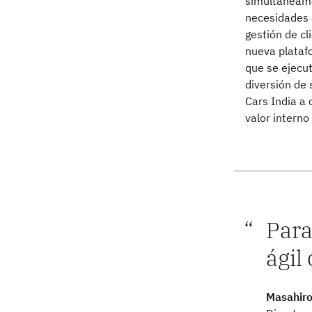
simultáneame
necesidades d
gestión de cl
nueva plataf
que se ejecu
diversión de 
Cars India a 
valor interno
Para
ágil
Masahir