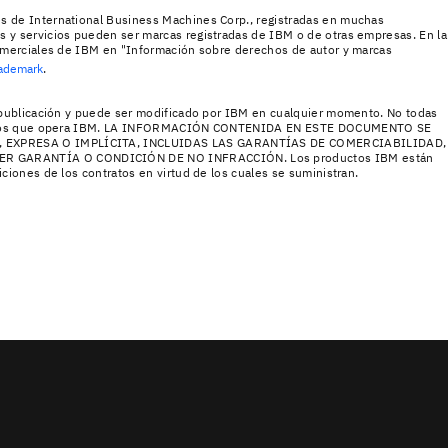
s de International Business Machines Corp., registradas en muchas
 y servicios pueden ser marcas registradas de IBM o de otras empresas. En la
comerciales de IBM en "Información sobre derechos de autor y marcas
rademark
.
e publicación y puede ser modificado por IBM en cualquier momento. No todas
s en los que opera IBM. LA INFORMACIÓN CONTENIDA EN ESTE DOCUMENTO SE
, EXPRESA O IMPLÍCITA, INCLUIDAS LAS GARANTÍAS DE COMERCIABILIDAD,
R GARANTÍA O CONDICIÓN DE NO INFRACCIÓN. Los productos IBM están
ciones de los contratos en virtud de los cuales se suministran.