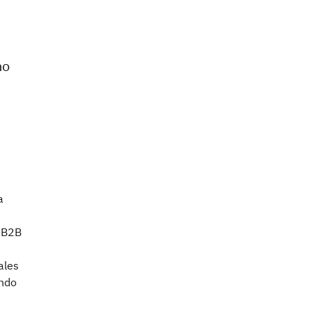
no
a
o B2B
ales
ando