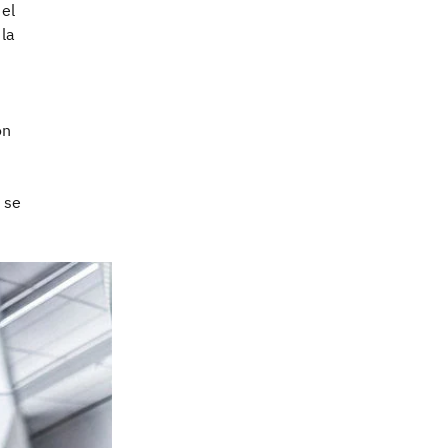
el
 la
ón
 se