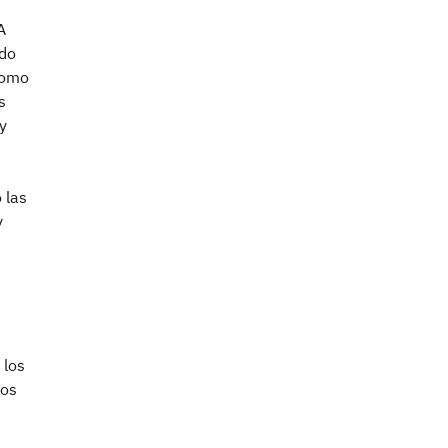
A
ndo
como
s
y
 las
y
 los
ros