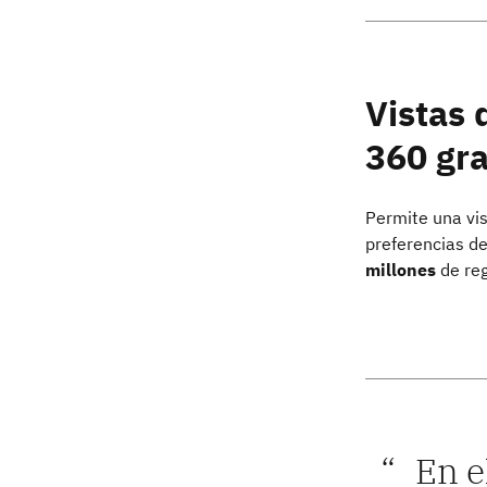
Vistas 
360 gr
Permite una vis
preferencias de 
millones
de re
En e