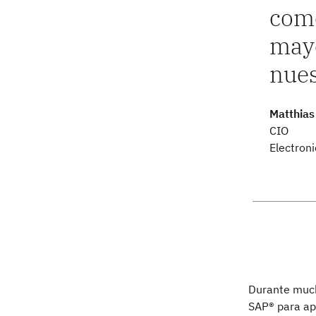
como
mayo
nues
Matthia
CIO
Electron
Durante much
SAP® para apo