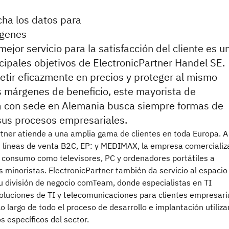
cha los datos para
rgenes
mejor servicio para la satisfacción del cliente es u
ncipales objetivos de ElectronicPartner Handel SE.
tir eficazmente en precios y proteger al mismo
 márgenes de beneficio, este mayorista de
a con sede en Alemania busca siempre formas de
sus procesos empresariales.
rtner atiende a una amplia gama de clientes en toda Europa. A
s líneas de venta B2C, EP: y MEDIMAX, la empresa comercializ
 consumo como televisores, PC y ordenadores portátiles a
 minoristas. ElectronicPartner también da servicio al espaci
su división de negocio comTeam, donde especialistas en TI
soluciones de TI y telecomunicaciones para clientes empresari
 lo largo de todo el proceso de desarrollo e implantación utiliz
 específicos del sector.