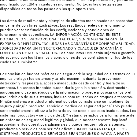
modificado por IBM en cualquier momento. No todas las ofertas están
disponibles en todos los países en los que opera IBM.
Los datos de rendimiento y ejemplos de clientes mencionados se presentan
únicamente con fines ilustrativos. Los resultados reales de rendimiento
pueden variar en función de las configuraciones y condiciones de
funcionamiento específicas. LA INFORMACIÓN CONTENIDA EN ESTE
DOCUMENTO SE PROPORCIONA "TAL CUAL", SIN NINGUNA GARANTÍA,
EXPRESA O IMPLÍCITA, INCLUIDAS LAS GARANTÍAS DE COMERCIABILIDAD,
IDONEIDAD PARA UN FIN DETERMINADO Y CUALQUIER GARANTÍA O
CONDICIÓN DE NO INFRACCIÓN. Los productos IBM están sujetos a garantía
de acuerdo con los términos y condiciones de los contratos en virtud de los
cuales se suministran.
Declaración de buenas prácticas de seguridad: la seguridad de sistemas de TI
implica proteger los sistemas y la información mediante la prevención,
detección y respuesta al acceso inadecuado desde dentro y fuera de su
empresa. Un acceso indebido puede dar lugar a la alteración, destrucción,
apropiación o uso indebidos de la información o puede provocar daños o el
uso indebido de sus sistemas, incluso para utilizarlos en ataques a terceros.
Ningún sistema o producto informático debe considerarse completamente
seguro y ningún producto, servicio o medida de seguridad por sí solo puede
ser completamente eficaz a la hora de evitar usos o accesos inadecuados. Los
sistemas, productos y servicios de IBM están diseñados para formar parte de
un enfoque de seguridad legítimo y global, que necesariamente implicará
procedimientos operativos adicionales y puede requerir otros sistemas,
productos o servicios para ser más eficaz. IBM NO GARANTIZA QUE LOS
SISTEMAS, PRODUCTOS O SERVICIOS SEAN INMUNES O VAYAN A HACER