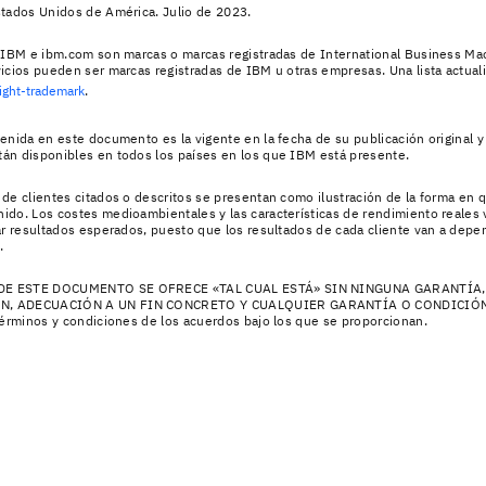
stados Unidos de América. Julio de 2023.
e IBM e ibm.com son marcas o marcas registradas de International Business M
icios pueden ser marcas registradas de IBM u otras empresas. Una lista actua
ight-trademark
.
enida en este documento es la vigente en la fecha de su publicación original 
án disponibles en todos los países en los que IBM está presente.
de clientes citados o descritos se presentan como ilustración de la forma en 
do. Los costes medioambientales y las características de rendimiento reales v
ar resultados esperados, puesto que los resultados de cada cliente van a depen
.
E ESTE DOCUMENTO SE OFRECE «TAL CUAL ESTÁ» SIN NINGUNA GARANTÍA, N
, ADECUACIÓN A UN FIN CONCRETO Y CUALQUIER GARANTÍA O CONDICIÓN DE 
términos y condiciones de los acuerdos bajo los que se proporcionan.