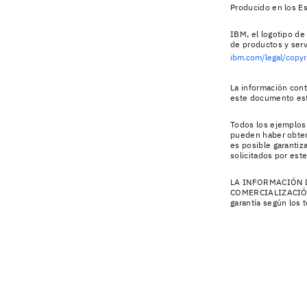
Producido en los E
IBM, el logotipo d
de productos y serv
ibm.com/legal/copyr
La información cont
este documento est
Todos los ejemplos 
pueden haber obteni
es posible garantiz
solicitados por este
LA INFORMACIÓN D
COMERCIALIZACIÓN
garantía según los 