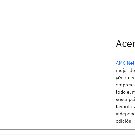
Ace
AMC Net
mejor de
género y 
empresa,
todo el 
suscripc
favoritas
independ
edición.