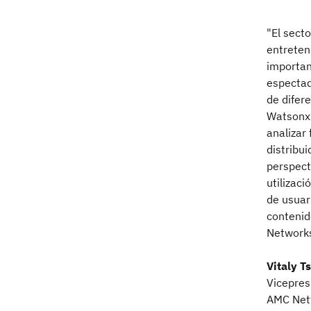
"El sect
entreten
importan
espectad
de difer
Watsonx.
analizar
distribu
perspect
utilizac
de usuar
contenid
Networks
Vitaly T
Vicepres
AMC Net