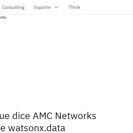
orks
que dice AMC Networks
e watsonx.data