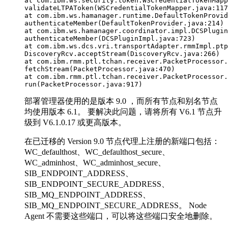
at com.ibm.ws.security.token.WSCredentialTokenMapp
validateLTPAToken(WSCredentialTokenMapper.java:117
at com.ibm.ws.hamanager.runtime.DefaultTokenProvid
authenticateMember(DefaultTokenProvider.java:214)

at com.ibm.ws.hamanager.coordinator.impl.DCSPlugin
authenticateMember(DCSPluginImpl.java:723)

at com.ibm.ws.dcs.vri.transportAdapter.rmmImpl.ptp
DiscoveryRcv.acceptStream(DiscoveryRcv.java:266)

at com.ibm.rmm.ptl.tchan.receiver.PacketProcessor.

fetchStream(PacketProcessor.java:470)

at com.ibm.rmm.ptl.tchan.receiver.PacketProcessor.

run(PacketProcessor.java:917)
部署管理器使用的是
版本 9.0
，而所有节点和别名节点
均使用版本 6.1。 要解决此问题，请将所有 V6.1 节点升
级到 V6.1.0.17 或更高版本。
在已迁移的
Version 9.0
节点代理上注册的新端口包括：
WC_defaulthost、WC_defaulthost_secure、
WC_adminhost、WC_adminhost_secure、
SIB_ENDPOINT_ADDRESS、
SIB_ENDPOINT_SECURE_ADDRESS、
SIB_MQ_ENDPOINT_ADDRESS、
SIB_MQ_ENDPOINT_SECURE_ADDRESS。 Node
Agent 不需要这些端口，可以将这些端口安全地删除。