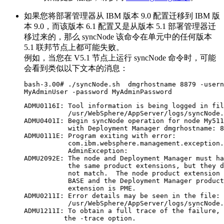
如果您将部署管理器从 IBM
版本 9.0
配置迁移到 IBM 版
本 9.0，而该版本 6.1 配置又是从版本 5.1 部署管理器迁
移过来的，那么
syncNode
该命令在单元中的任何版本
5.1 联邦节点上都可能失败。
例如，当您在 V5.1 节点上运行
syncNode
命令时，可能
会看到类似以下文本的消息：
bash-3.00# ./syncNode.sh  dmgrhostname 8879 -usern
ADMU0116I: Tool information is being logged in fil
           /usr/WebSphere/AppServer/logs/syncNode.
ADMU0401I: Begin syncNode operation for node My511
           with Deployment Manager dmgrhostname: 8
ADMU0111E: Program exiting with error:

           com.ibm.websphere.management.exception.

           AdminException: 

ADMU2092E: The node and Deployment Manager must ha
           the same product extensions, but they d
           not match.  The node product extension 
           BASE and the Deployment Manager product
           extension is PME.

ADMU0211I: Error details may be seen in the file:

           /usr/WebSphere/AppServer/logs/syncNode.
ADMU1211I: To obtain a full trace of the failure, 
          the -trace option. 