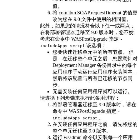
值。
将 com.ibm.SOAP.requestTimeout 的值更
改为您在
9.0
文件中使用的相同值。
此外，如果您的情况符合以下任一或两点，
在将部署管理器迁移至
9.0 版本
时，您不妨
考虑在命令中
WASPostUpgrade
指定
-
该选项：
includeApps script
您要快速迁移单元中的所有节点。 但
是，在迁移整个单元之后，您愿意针对
Deployment Manager 备份目录中的每个
应用程序手动运行应用程序安装脚本，
然后将该配置与所有已迁移的节点同
步。
无需安装任何应用程序就可以运行。
请遵循下列步骤来执行此备用过程：
将部署管理器迁移至
9.0 版本
时，请在
命令中
WASPostUpgrade
指定
-
。
includeApps script
在
安装任何应用程序之前，请先将您的
整个单元迁移至 9.0 版本。
运行
wsadmin
命令以安装每一个应用