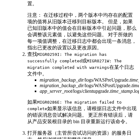
置。
注意：
在迁移过程中，两个版本中均存在的配置
项的值将从旧版本迁移到目标版本。 但是，如果
已知旧版本中的值会在目标版本中引起问题，那么
会调整该元素值，以避免这些问题。 对于所做的
每一项值调整，在迁移日志中都会出现一条消息，
指出已更改的设置以及更改原因。
查找
MIGR0259I: The migration has
或
successfully completed
MIGR0271W: The
在某个日志
migration completed with warnings
文件中。
migration_backup_dir
/logs/WASPreUpgrade.
time
migration_backup_dir
/logs/WASPostUpgrade.
tim
app_server_root
/logs/clientupgrade.
time_stamp
.lo
如果
MIGR0286E: The migration failed to
如果显示该信息，请根据日志文件中出现
complete
的错误消息尝试解决问题。 更正所有错误后，请
从产品安装根目录的 bin 目录重新运行该命令。
打开服务器（主管所尝试访问的资源）的服务日