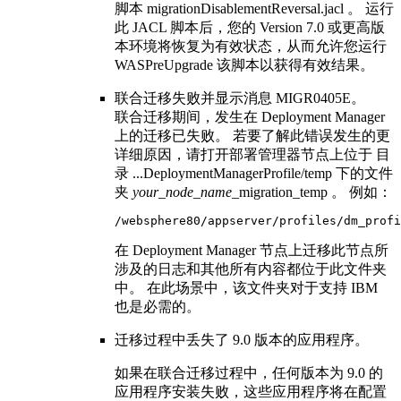
脚本
migrationDisablementReversal.jacl
。 运行
此 JACL 脚本后，您的
Version 7.0 或更高
版
本环境将恢复为有效状态，从而允许您运行
WASPreUpgrade
该脚本以获得有效结果。
联合迁移失败并显示消息
MIGR0405E
。
联合迁移期间，发生在 Deployment Manager
上的迁移已失败。 若要了解此错误发生的更
详细原因，请打开部署管理器节点上位于 目
录
...DeploymentManagerProfile/temp
下的文件
夹
your_node_name
_migration_temp
。 例如：
/websphere80/appserver/profiles/dm_profi
在 Deployment Manager 节点上迁移此节点所
涉及的日志和其他所有内容都位于此文件夹
中。 在此场景中，该文件夹对于支持 IBM
也是必需的。
迁移过程中丢失了
9.0 版本的
应用程序。
如果在联合迁移过程中，任何
版本
为 9.0 的
应用程序安装失败，这些应用程序将在配置