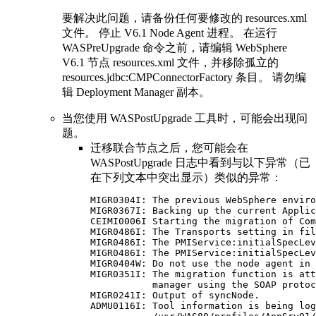
要解决此问题，请备份任何要修改的 resources.xml
文件。 停止 V6.1 Node Agent 进程。 在运行
WASPreUpgrade
命令之前，请编辑 WebSphere
V6.1 节点 resources.xml 文件，并移除孤立的
resources.jdbc:CMPConnectorFactory 条目。 请勿编
辑 Deployment Manager 副本。
当您使用
WASPostUpgrade
工具时，可能会出现问
题。
迁移联合节点之后，您可能会在
WASPostUpgrade 日志中看到与以下异常（已
在下列文本中突出显示）类似的异常：
MIGR0304I: The previous WebSphere enviro
MIGR0367I: Backing up the current Applic
CEIMI0006I Starting the migration of Com
MIGR0486I: The Transports setting in fil
MIGR0486I: The PMIService:initialSpecLev
MIGR0486I: The PMIService:initialSpecLev
MIGR0404W: Do not use the node agent in 
MIGR0351I: The migration function is att
           manager using the SOAP protoc
MIGR0241I: Output of syncNode.

ADMU0116I: Tool information is being log