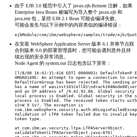
由于 EJB 3.0 规范中引入了 javax.ejb.Remote 注解，如果
Enterprise Java Beans 被编写为导入整个 javax.ejb 和
java.rmi 包，某些 EJB 2.1 Bean 可能会编译失败。
可能会发生与以下示例中的内容类似的编译错误：
ejbModule/com/ibm/websphere/samples/trade/ejb/Quot
在安装
WebSphere Application Server
版本 6.1 并将节点联
合到
版本 9.0
的部署管理器时，您可能会遇到意外且持
续出现的安全异常消息。
Node Agent 的
system.out
日志包含以下异常：
[7/8/08 16:41:31:416 EDT] 0000001c DefaultTokenP E
HMGR0149E: An attempt to open a connection to core
DefaultCoreGroup has been rejected. The sending pr
has a name of wasinst101Cell01\ndrack104Node08\ser
and an IP address of /9.42.92.86. Global security 
local process is Enabled. Global security in the s
process is Enabled. The received token starts with
x2>W 9 Sv?. The exception is

com.ibm.websphere.security.auth.WSLoginFailedExcep
Validation of LTPA token failed due to invalid key
token type.

at com.ibm.ws.security.ltpa.LTPAServerObject.

validateToken(LTPAServerObject.java:876)
