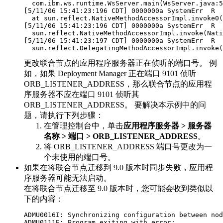
  com.ibm.ws.runtime.WsServer.main(WsServer.java:5
[5/11/06 15:41:23:196 CDT] 0000000a SystemErr  R  
  at sun.reflect.NativeMethodAccessorImpl.invoke0(
[5/11/06 15:41:23:196 CDT] 0000000a SystemErr  R  
  sun.reflect.NativeMethodAccessorImpl.invoke(Nati
[5/11/06 15:41:23:197 CDT] 0000000a SystemErr  R  
  sun.reflect.DelegatingMethodAccessorImpl.invoke(
更改联合节点的应用程序服务器正在侦听的端口号。 例
如，如果 Deployment Manager 正在端口 9101 侦听
ORB_LISTENER_ADDRESS，那么联合节点的应用程
序服务器不应在端口 9101 侦听其
ORB_LISTENER_ADDRESS。 要解决本示例中的问
题，请执行下列步骤：
在管理控制台中，单击
应用程序服务器 > 服务器
名称 > 端口 > ORB_LISTENER_ADDRESS
。
将 ORB_LISTENER_ADDRESS 端口号更改为一
个未使用的端口号。
如果在将联合节点迁移到
9.0 版本
时同步失败，应用程
序服务器可能无法启动。
在将联合节点迁移至
9.0 版本
时，您可能会收到类似以
下的内容：
ADMU0016I: Synchronizing configuration between nod
ADMU0111E: Program exiting with error:
