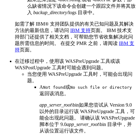
么缺省情况下该命令会创建一个跟踪文件并将其放
入
backup_directory
/logs
目录中。
如需了解 IBM® 支持团队提供的有关已知问题及其解决
方法的最新信息，请访问
IBM 支持
页面。 IBM 技术支
持部门还提供了相关文档，可帮助您节省收集解决此问
题所需信息的时间。 在提交 PMR 之前，请阅读
IBM 支
持
页面。
在迁移过程中，使用该
WASPreUpgrade
工具或该
WASPostUpgrade
工具时可能会遇到问题。
当您使用
WASPreUpgrade
工具时，可能会出现问
题。
A
或
Not found
No such file or directory
返回该消息。
app_server_root
\bin
如果您尝试从
Version 9.0
以外的目录运行该
WASPreUpgrade
工具，可
能会出现此问题。 请确认该
WASPreUpgrade
脚本位于
9.0
app_server_root
\bin
目录中，并
从该位置运行该文件。