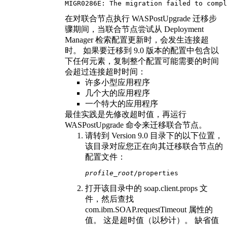
MIGR0286E: The migration failed to compl
在对联合节点执行 WASPostUpgrade 迁移步
骤期间，当联合节点尝试从 Deployment
Manager 检索配置更新时，会发生连接超
时。 如果要迁移到
9.0 版本的
配置中包含以
下任何元素，复制整个配置可能需要的时间
会超过连接超时时间：
许多小型应用程序
几个大的应用程序
一个特大的应用程序
最佳实践是先修改超时值，再运行
WASPostUpgrade
命令来迁移联合节点。
请转到
Version 9.0
目录下的以下位置，
该目录对应您正在向其迁移联合节点的
配置文件：
profile_root
/properties 
打开该目录中的
soap.client.props
文
件，然后查找
com.ibm.SOAP.requestTimeout 属性的
值。 这是超时值（以秒计）。 缺省值