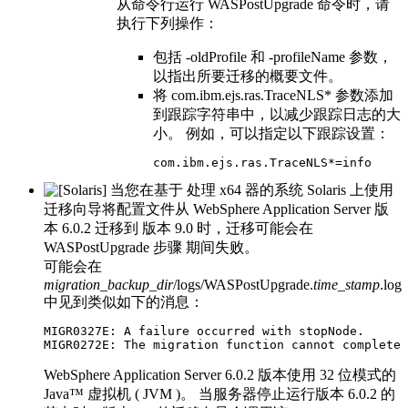
从命令行运行 WASPostUpgrade 命令时，请
执行下列操作：
包括
-oldProfile
和
-profileName
参数，
以指出所要迁移的概要文件。
将
com.ibm.ejs.ras.TraceNLS*
参数添加
到跟踪字符串中，以减少跟踪日志的大
小。 例如，可以指定以下跟踪设置：
com.ibm.ejs.ras.TraceNLS*=info
当您在基于 处理 x64 器的系统 Solaris 上使用
迁移向导将配置文件从
WebSphere Application Server
版
本 6.0.2 迁移到
版本 9.0
时，迁移可能会在
WASPostUpgrade 步骤 期间失败。
可能会在
migration_backup_dir
/logs/WASPostUpgrade.
time_stamp
.log
中见到类似如下的消息：
MIGR0327E: A failure occurred with stopNode.

MIGR0272E: The migration function cannot complete 
WebSphere Application Server
6.0.2 版本使用 32 位模式的
Java™ 虚拟机 ( JVM )。 当服务器停止运行
版本
6.0.2 的