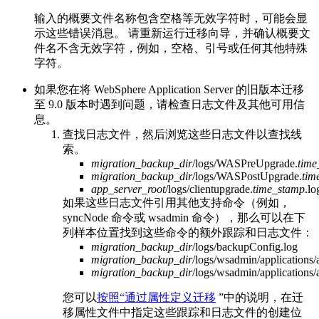
输入的概要文件名称包含空格等无效字符时，可能会显
示这些错误消息。 请重新运行迁移向导，并确认概要文
件名不含无效字符，例如，空格、引号或任何其他特殊
字符。
如果您在将
WebSphere Application Server
的旧版本迁移
至
9.0 版本
时遇到问题，请检查日志文件及其他可用信
息。
查找日志文件，然后浏览这些日志文件以查找线
索。
migration_backup_dir
/logs/WASPreUpgrade.
time
migration_backup_dir
/logs/WASPostUpgrade.
tim
app_server_root
/logs/clientupgrade.
time_stamp
.lo
如果这些日志文件引用其他支持命令（例如，
syncNode
命令或 wsadmin 命令），那么可以在下
列样本位置找到这些命令的额外跟踪和日志文件：
migration_backup_dir
/logs/backupConfig.log
migration_backup_dir
/logs/wsadmin/applications/
migration_backup_dir
/logs/wsadmin/applications/
您可以
按照“通过属性定义迁移
”中的说明，在迁
移属性文件中指定这些跟踪和日志文件的创建位