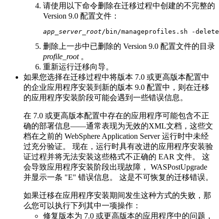
请使用以下命令删除在迁移过程中创建的不完整的
Version 9.0
配置文件：
app_server_root
/bin/manageprofiles.sh -delet
删除上一步中已删除的
Version 9.0
配置文件的目录
profile_root
。
重新运行迁移向导。
如果您选择在迁移过程中将
版本 7.0 或更高
版本配置中
的企业应用程序安装到新的
版本 9.0
配置中，则在迁移
的应用程序安装阶段可能会遇到一些错误信息。
在
7.0 或更高版本
配置中存在的应用程序可能包含不正
确的部署信息——通常表现为无效的XML文档，这些文
档在之前的
WebSphere Application Server
运行时中未经
过充分验证。 现在，运行时具有改进的应用程序安装验
证过程并将无法安装这些格式不正确的 EAR 文件。 这
会导致应用程序安装阶段出现故障，
WASPostUpgrade
并显示一条
E
错误信息。 这是不可恢复的迁移错误。
如果迁移在应用程序安装期间发生这种方式的失败，那
么您可以执行下列其中一项操作：
修复
版本为 7.0 或更高版本的
应用程序中的问题，