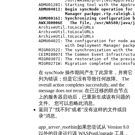
           /usr/WAS80/profiles/AppSrv01/
ADMU0401I: Begin syncNode operation for 
           Manager packppc.rtp.raleigh.i
ADMU0016I: Synchronizing configuration b
AWXJR0006E   The file, /usr/WAS80/java/j
ArchiveUtil.toLocalURLs

ArchiveUtil.toLocalURLs

ArchiveUtil.toLocalURLs

ADMU0402I: The configuration for node aa
           with Deployment Manager packp
MIGR0352I: The synchronization with the 
CEIMI0007I The Common Event Infrastructu
MIGR0307I: The restoration of the previo
MIGR0271W: Migration completed successfu
在 syncNode 操作期间产生了此异常，并将它
列为错误；但是它没有导致任何故障。 The
overall action completes successfully, and the
message does not recur. 在已迁移的联合节点
上的服务器启动后，已重新生成该有问题的
文件。 您可以忽略此消息。
返回了
找不到
或者
没有这样的文件或目
录
消息。
app_server_root
\bin
如果您尝试从
Version 9.0
以外的目录运行该
WASPostUpgrade
工具，