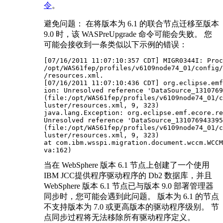
令
。
避免问题：
在将版本为 6.1 的联合节点迁移至
版本
9.0
时，该
WASPreUpgrade
命令可能会失败。 您
可能会接收到一条类似以下示例的错误：
[07/16/2011 11:07:10:357 CDT] MIGR0344I: Proc
/opt/WAS61fep/profiles/v6109node74_01/config/
/resources.xml.

[07/16/2011 11:07:10:436 CDT] org.eclipse.emf
ion: Unresolved reference 'DataSource_1310769
(file:/opt/WAS61fep/profiles/v6109node74_01/c
luster/resources.xml, 9, 323)

java.lang.Exception: org.eclipse.emf.ecore.re
Unresolved reference 'DataSource_131076943395
(file:/opt/WAS61fep/profiles/v6109node74_01/c
luster/resources.xml, 9, 323)

at com.ibm.wsspi.migration.document.wccm.WCCM
va:162)
当在 WebSphere 版本 6.1 节点上创建了一个使用
IBM JCC提供程序驱动程序的 Db2 数据库，并且
WebSphere 版本 6.1 节点已与
版本 9.0
部署管理器
同步时，您可能会遇到此问题。 版本为 6.1 的节点
不支持
版本
为 7.0 或更高版本的驱动程序级别。 节
点同步过程将无法移除所有驱动程序定义。