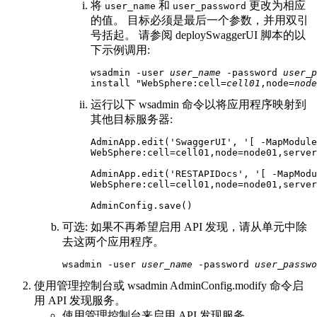
将
和
更改为相应
user_name
user_password
的值。 目标必须是最后一个参数，并用双引
号括起。 请参阅
deploySwaggerUI
脚本的以
下示例调用:
wsadmin -user 
user_name
 -password 
user_p
install "WebSphere:cell=
cell01
,node=
node
运行以下 wsadmin 命令以将应用程序映射到
其他目标服务器:
AdminApp.edit('SwaggerUI', '[ -MapModule
WebSphere:cell=cell01,node=node01,server
AdminApp.edit('RESTAPIDocs', '[ -MapModu
WebSphere:cell=cell01,node=node01,server
AdminConfig.save()
可选:
如果不再希望启用 API 发现，请从单元中除
去这两个应用程序。
wsadmin -user 
user_name
 -password 
user_passwo
使用管理控制台或 wsadmin
AdminConfig.modify
命令启
用 API 发现服务。
使用管理控制台来启用 API 发现服务。