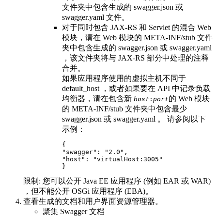
文件夹中包含生成的
swagger.json
或
swagger.yaml
文件。
对于同时包含 JAX-RS 和 Servlet 的混合 Web
模块，请在 Web 模块的
META-INF/stub
文件
夹中包含生成的
swagger.json
或
swagger.yaml
，该文件夹将与 JAX-RS 部分中处理的注释
合并。
如果应用程序使用的虚拟主机不同于
default_host ，或者如果要在 API 中记录负载
均衡器，请在包含新
的 Web 模块
host
:
port
的
META-INF/stub
文件夹中包含最少
swagger.json
或
swagger.yaml
。 请参阅以下
示例：
{

"swagger": "2.0",

"host": "virtualHost:3005"

}
限制:
您可以公开 Java EE 应用程序 (例如 EAR 或 WAR)
，但不能公开 OSGi 应用程序 (EBA)。
查看生成的文档和用户界面资源管理器。
聚集 Swagger 文档