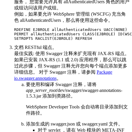
服务， 您需要允许具有
allAuthenticatedUsers
角色的用户
或组访问该用户或组。
例如，如果要允许 WebSphere 管理组 (WSCFG) 充当角
色
allAuthenticatedUsers
，那么将使用这些命令。
RDEFINE EJBROLE allAuthenticatedUsers UACC(NONE)

PERMIT allAuthenticatedUsers CLASS(EJBROLE) ID(WSC
SETROPTS RACLIST(EJBROLE) REFRESH
文档 RESTful 端点。
最佳实践:
使用 Swagger 注释来扩充现有 JAX-RS 端点。
如果已安装 JAX-RS (1.1 或 2.0) 应用程序，那么可以跳
过此步骤，但 Swagger 注释允许您向每个端点添加更多
详细信息。 对于 Swagger 注释，请参阅
Package
io.swagger.annotations
。
要使用和编译 Swagger 注释，请将
app_server_root
/dev/swagger/swagger-annotations-
1.5.3.jar
添加到类路径。
WebSphere Developer Tools 会自动将目录添加到文
件路径。
添加生成的
swagger.json
或
swagger.yaml
文件。
对于 servlet ，请在 Web 模块的
META-INF