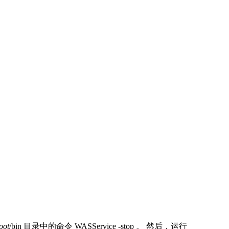
oot
/bin
目录中的命令
WASService -stop
。 然后，运行