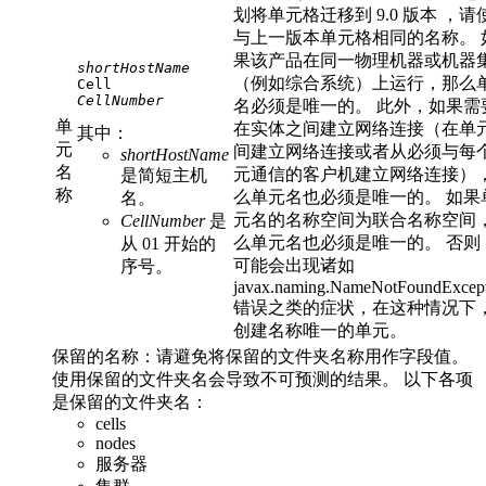
划将单元格迁移到
9.0 版本
，请
与上一版本单元格相同的名称。
果该产品在同一物理机器或机器
shortHostName
（例如综合系统）上运行，那么
CellNumber
名必须是唯一的。 此外，如果需
单
在实体之间建立网络连接（在单
其中：
元
间建立网络连接或者从必须与每
shortHostName
名
元通信的客户机建立网络连接）
是简短主机
称
么单元名也必须是唯一的。 如果
名。
元名的名称空间为联合名称空间
CellNumber
是
么单元名也必须是唯一的。 否则
从 01 开始的
可能会出现诸如
序号。
javax.naming.NameNotFoundExcep
错误之类的症状，在这种情况下
创建名称唯一的单元。
保留的名称：请避免将保留的文件夹名称用作字段值。
使用保留的文件夹名会导致不可预测的结果。 以下各项
是保留的文件夹名：
cells
nodes
服务器