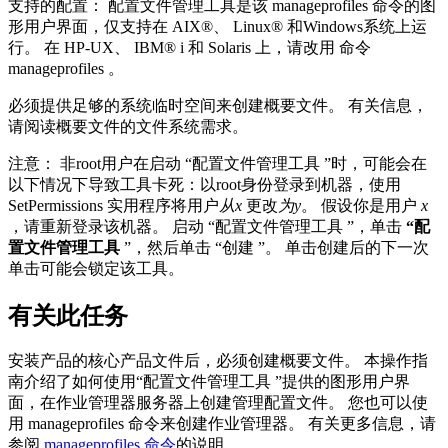
支持的配置：
配置文件管理工具
是该
manageprofiles
命令的图
形用户界面，仅支持在 AIX®、 Linux® 和Windows系统上运
行。 在 HP-UX、 IBM® i 和 Solaris 上，请改用 命令
manageprofiles
。
必须提供足够的系统临时空间来创建概要文件。 有关信息，
请阅读概要文件的文件系统需求。
注意：
非root用户在启动
“配置文件管理工具
”时，可能会在
以下情况下导致工具卡死：以root身份登录到机器，使用
SetPermissions 实用程序将用户
从x
更改
为y
。 假设你是用户
x
，请重新登录该机器。 启动 “
配置文件管理工具
”，单击
“配
置文件管理工具
”，然后单击 “
创建
”。 单击
创建
后的下一次
单击可能会锁定该工具。
有关此任务
安装产品的核心产品文件后，必须创建概要文件。 本操作指
南介绍了如何
使用“配置文件管理工具
”提供的图形用户界
面，在作业管理器服务器上创建管理配置文件。 您也可以使
用
manageprofiles
命令来创建作业管理器。 有关更多信息，请
参阅
manageprofiles 命令
的说明。