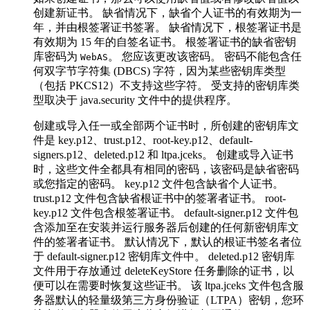
创建新证书。 缺省情况下，缺省个人证书的有效期为一
年，并由根签署证书签署。 缺省情况下，根签署证书是
有效期为 15 年的自签名证书。 根签署证书的缺省密钥
库密码为
。 您应该更改该密码。 密码不能包含任
WebAS
何双字节字符集 (DBCS) 字符，因为某些密钥库类型
（包括 PKCS12）不支持这些字符。 受支持的密钥库类
型取决于 java.security 文件中的提供程序。
创建或导入任一或全部两个证书时，所创建的密钥库文
件是 key.p12、trust.p12、root-key.p12、default-
signers.p12、deleted.p12 和 ltpa.jceks。 创建或导入证书
时，这些文件全都具有相同的密码，该密码是缺省密码
或您指定的密码。 key.p12 文件包含缺省个人证书。
trust.p12 文件包含缺省根证书中的签署者证书。 root-
key.p12 文件包含根签署证书。 default-signer.p12 文件包
含添加至在安装并运行服务器后创建的任何新密钥库文
件的签署者证书。 默认情况下，默认的根证书签名者位
于 default-signer.p12 密钥库文件中。 deleted.p12 密钥库
文件用于存放通过 deleteKeyStore 任务删除的证书，以
便可以在需要时恢复这些证书。 该
ltpa.jceks
文件包含服
务器默认的轻量级第三方身份验证（LTPA）密钥，您环