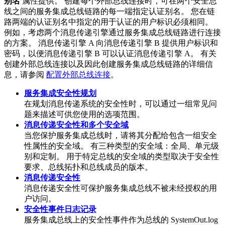
别名
属性提供。 创建每个外部总线连接时，可在两个安全总
线之间的服务集成总线链路的每一端指定认证别名。 您在链
路两端的认证别名中指定的用于认证的用户标识必须相同。
例如，考虑两个消息传递引擎通过服务集成总线链路进行连接
的方案。 消息传递引擎 A 向消息传递引擎 B 提供用户标识和
密码，以便消息传递引擎 B 可以认证消息传递引擎 A。 有关
创建外部总线连接以及因此创建服务集成总线链路的详细信
息，请参阅
配置外部总线连接
。
服务集成安全性规划
在规划消息传递系统的安全性时，可以通过一组常见问
题来描述可供您使用的选项范围。
消息传递安全性和多个安全域
当您保护服务集成总线时，请将其分配给包含一组安全
性属性的安全域。 有三种类型的安全域：全局、单元级
别和定制。 用于特定总线的安全域的类型取决于安全性
要求、总线拓扑和总线成员的版本。
消息传递安全性
消息传递安全性可保护服务集成总线不被未经授权的用
户访问。
安全性事件日志记录
服务集成总线上的安全性事件作为总线的
SystemOut.log