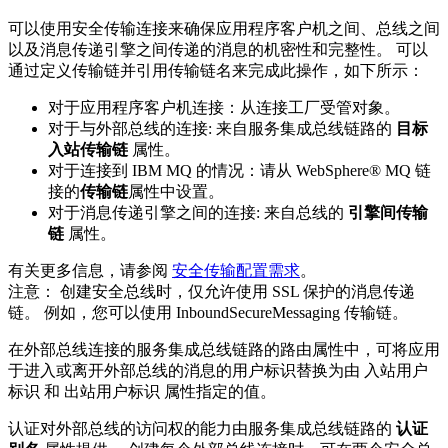
可以使用安全传输连接来确保应用程序客户机之间、总线之间
以及消息传递引擎之间传递的消息的机密性和完整性。 可以
通过定义传输链并引用传输链名来完成此操作，如下所示：
对于应用程序客户机连接：从连接工厂受管对象。
对于与外部总线的连接: 来自服务集成总线链路的
目标
入站传输链
属性。
对于连接到
IBM MQ
的情况：请从
WebSphere® MQ 链
接
的
传输链
属性中设置。
对于消息传递引擎之间的连接: 来自总线的
引擎间传输
链
属性。
有关更多信息，请参阅
安全传输配置需求
。
注意：
创建安全总线时，仅允许使用 SSL 保护的消息传递
链。 例如，您可以使用 InboundSecureMessaging 传输链。
在外部总线连接的服务集成总线链路的路由属性中，可将应用
于进入或离开外部总线的消息的用户标识替换为由
入站用户
标识
和
出站用户标识
属性指定的值。
认证对外部总线的访问权的能力由服务集成总线链路的
认证