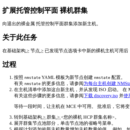
扩展
托管控制平面
裸机
群集
向退出的
裸金属
托管控制平面
群集添加新主机。
关于此任务
在
基础架构
>
节点
>
已发现节点
选项卡中新的
裸机
主机可用后
过程
按照
YAML 模板为新节点创建
配置。
nmstate
nmstate
有关
的更多信息，请参阅
为每台主机创建 NMState
nmstate
在主机清单中添加这台新主机，并从发现 ISO 启动。 在
有关这些步骤的更多信息，请参阅
下载 discovery.iso
并
使用
等待一段时间，让主机在 MCE 中可用。 批准后，它将
转到
基础架构
>
群集
>
<您的裸机 HCP 群集名称>
。
展开
群集节点
池部分，单击节点池的省略号菜单。
根据计划添加的新主机数量增加
主机
数量的值。 例如，