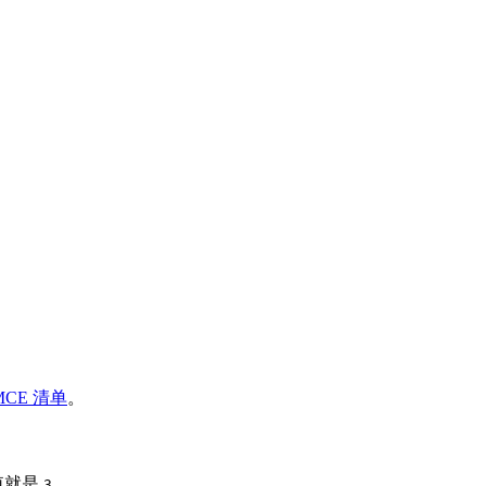
CE 清单
。
值就是
。
3