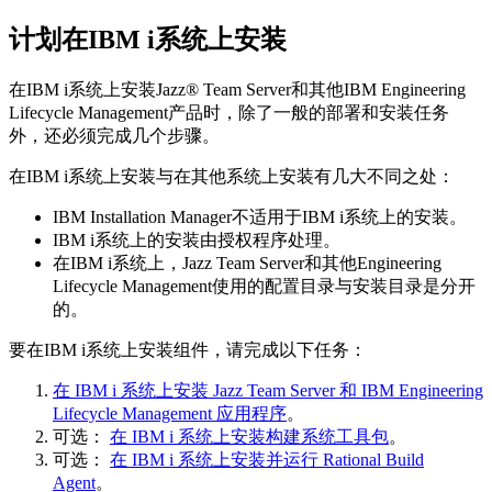
计划在
IBM i
系统上安装
在
IBM i
系统上安装
Jazz® Team Server
和其他
IBM Engineering
Lifecycle Management
产品时，除了一般的部署和安装任务
外，还必须完成几个步骤。
在
IBM i
系统上安装与在其他系统上安装有几大不同之处：
IBM Installation Manager
不适用于
IBM i
系统上的安装。
IBM i
系统上的安装由授权程序处理。
在
IBM i
系统上，
Jazz Team Server
和其他
Engineering
Lifecycle Management
使用的配置目录与安装目录是分开
的。
要在
IBM i
系统上安装组件，请完成以下任务：
在 IBM i 系统上安装 Jazz Team Server 和 IBM Engineering
Lifecycle Management 应用程序
。
可选：
在 IBM i 系统上安装构建系统工具包
。
可选：
在 IBM i 系统上安装并运行 Rational Build
Agent
。