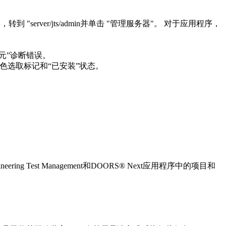
器
，转到 "
server/jts/admin
并单击 "
管理服务器
"。 对于应用程序，
元”诊断错误。
绿色选取标记和“已安装”状态。
neering Test Management
和
DOORS® Next
应用程序中的项目和