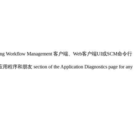
ing Workflow Management
客户端、Web客户端UI或SCM命令行
应用程序和朋友
section of the
Application Diagnostics
page for any