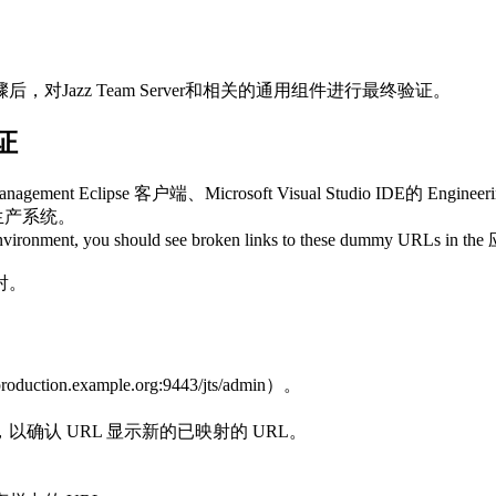
骤后，对
Jazz Team Server
和相关的通用组件进行最终验证。
证
anagement
Eclipse 客户端、Microsoft Visual Studio IDE的
Engineer
生产系统。
environment, you should see broken links to these dummy URLs in the
射。
.production.example.org:9443/jts/admin
）。
确认 URL 显示新的已映射的 URL。