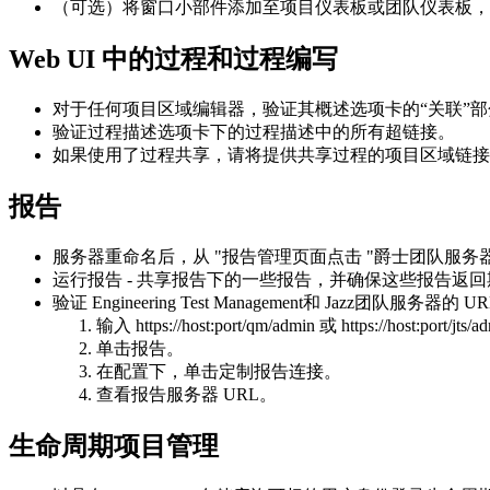
（可选）将窗口小部件添加至项目仪表板或团队仪表板，
Web UI 中的过程和过程编写
对于任何项目区域编辑器，验证其
概述
选项卡的“关联”
验证
过程描述
选项卡下的过程描述中的所有超链接。
如果使用了过程共享，请将提供共享过程的项目区域链接
报告
服务器重命名后，从 "
报告管理
页面点击 "
爵士团队服务
运行
报告 - 共享报告
下的一些报告，并确保这些报告返回
验证
Engineering Test Management
和
Jazz团队服务器的
UR
输入
https://host:port/qm/admin
或
https://host:port/jts/a
单击
报告
。
在
配置
下，单击
定制报告连接
。
查看报告服务器 URL。
生命周期项目管理