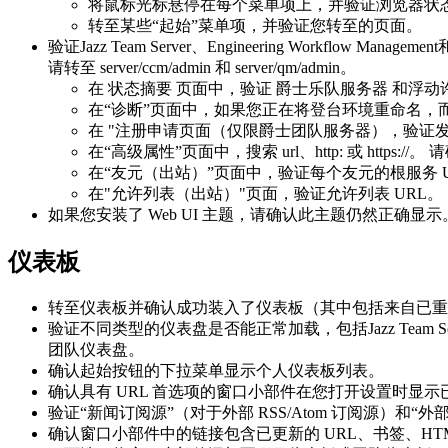
将鼠标光标悬停在每个菜单项上，并验证浏览器状态
转至某些“起始”菜单项，并验证您转至的页面。
验证
Jazz Team Server
、
Engineering Workflow Management
请转至
server/ccm/admin
和
server/qm/admin
。
在
状态摘要
页面中，验证
爵士乐队服务器
和浮动许
在“
诊断
”页面中，如果您正在将登台环境重命名，
在 "
注册申请
页面（仅限
爵士团队服务器
），验证发
在“
高级属性
”页面中，搜索
url
、
http:
或
https://
。 
在“
友元（出站）
”页面中，验证每个友元的根服务 U
在
"允许列表（出站）
"页面，验证允许列表 URL。
如果您安装了 Web UI 主题，请确认此主题仍然正确显示
仪表板
转至仪表板并确认成功装入了仪表板（其中包括来自已重
验证不同类型的仪表盘是否能正常加载，包括
Jazz Team S
团队仪表盘。
确认
起始
按钮的下拉菜单显示个人仪表板列表。
确认具有 URL 首选项的窗口小部件在您打开设置时显示已
验证“新闻订阅源”（对于外部 RSS/Atom 订阅源）和
确认窗口小部件中的链接包含已更新的 URL、书签、HT