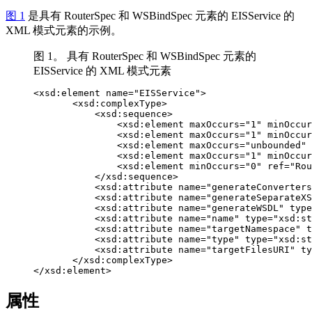
图 1
是具有 RouterSpec 和 WSBindSpec 元素的 EISService 的
XML 模式元素的示例。
图 1。 具有 RouterSpec 和 WSBindSpec 元素的
EISService 的 XML 模式元素
<xsd:element name="EISService">

       <xsd:complexType>

           <xsd:sequence>

               <xsd:element maxOccurs="1" minOccur
               <xsd:element maxOccurs="1" minOccur
               <xsd:element maxOccurs="unbounded" 
               <xsd:element maxOccurs="1" minOccur
               <xsd:element minOccurs="0" ref="Rou
           </xsd:sequence>

           <xsd:attribute name="generateConverters
           <xsd:attribute name="generateSeparateXS
           <xsd:attribute name="generateWSDL" type
           <xsd:attribute name="name" type="xsd:st
           <xsd:attribute name="targetNamespace" t
           <xsd:attribute name="type" type="xsd:st
           <xsd:attribute name="targetFilesURI" ty
       </xsd:complexType>

</xsd:element>
属性