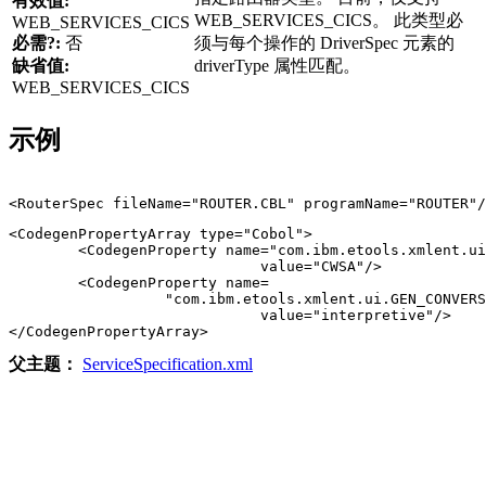
有效值:
WEB_SERVICES_CICS。 此类型必
WEB_SERVICES_CICS
必需?:
否
须与每个操作的 DriverSpec 元素的
缺省值:
driverType 属性匹配。
WEB_SERVICES_CICS
示例
<CodegenPropertyArray type="Cobol">

        <CodegenProperty name="com.ibm.etools.xmlent.ui
                             value="CWSA"/>

        <CodegenProperty name=

                  "com.ibm.etools.xmlent.ui.GEN_CONVERS
                             value="interpretive"/>

父主题：
ServiceSpecification.xml