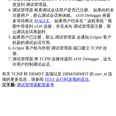
发送到
调试管理器
。
调试管理器
检查调试会话用户是否已注册。 如果此时未
注册用户，那么调试会话将休眠。
z/OS Debugger
将最
多等待两次
$VALUE
。
如果用户仍未在 "
远程系统
" 视
图中登录到 z/OS 连接，并且未向
调试管理器
注册，那
么调试会话将超时。
如果用户已注册，那么
调试管理器
会通知 Eclipse 客户
机新的调试会话可用。
Eclipse 客户机与外部
调试管理器
端口建立 TCPIP 连
接。
调试管理器
将 TCPIP 连接传递到
z/OS Debugger
，这允
许用户控制调试会话。
有关 TCPIP 和 DBMDT 选项以及 DBM/DBMDT 的
user_id
选
项的更多信息，请参阅
TEST 运行时选项的语法
。
父主题:
调试管理器配置参考