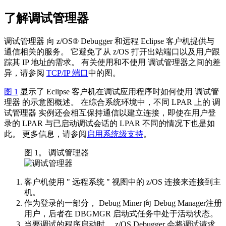
了解调试管理器
调试管理器
向
z/OS® Debugger
和远程 Eclipse 客户机提供与
通信相关的服务。 它避免了从 z/OS 打开出站端口以及用户跟
踪其 IP 地址的需求。 有关使用和不使用
调试管理器
之间的差
异，请参阅
TCP/IP 端口
中的图。
图 1
显示了 Eclipse 客户机在调试应用程序时如何使用
调试管
理器
的示意图概述。 在综合系统环境中，不同 LPAR 上的
调
试管理器
实例还会相互保持通信以建立连接，即使在用户登
录的 LPAR 与已启动调试会话的 LPAR 不同的情况下也是如
此。 更多信息，请参阅
启用系统级支持
。
图 1。 调试管理器
客户机使用 "
远程系统
" 视图中的 z/OS 连接来连接到主
机。
作为登录的一部分， Debug Miner 向
Debug Manager
注册
用户，后者在 DBGMGR 启动式任务中处于活动状态。
当要调试的程序启动时，
z/OS Debugger
会将调试请求