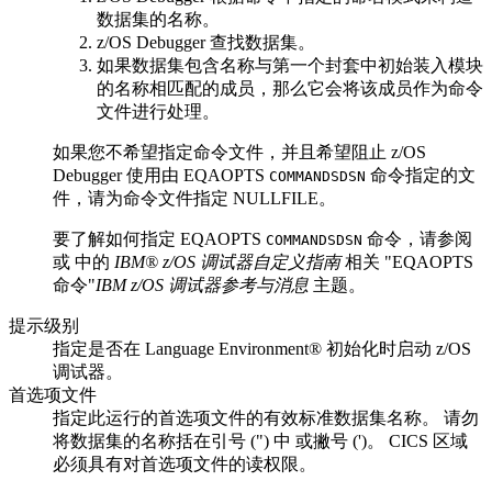
数据集的名称。
z/OS Debugger
查找数据集。
如果数据集包含名称与第一个封套中初始装入模块
的名称相匹配的成员，那么它会将该成员作为命令
文件进行处理。
如果您不希望指定命令文件，并且希望阻止
z/OS
Debugger
使用由 EQAOPTS
命令指定的文
COMMANDSDSN
件，请为命令文件指定 NULLFILE。
要了解如何指定 EQAOPTS
命令，请参阅
COMMANDSDSN
或 中的
IBM® z/OS 调试器自定义指南
相关
EQAOPTS
命令
IBM z/OS 调试器参考与消息
主题。
提示级别
指定是否在
Language Environment®
初始化时启动
z/OS
调试器
。
首选项文件
指定此运行的首选项文件的有效标准数据集名称。 请勿
将数据集的名称括在引号 (") 中 或撇号 (')。 CICS 区域
必须具有对首选项文件的读权限。