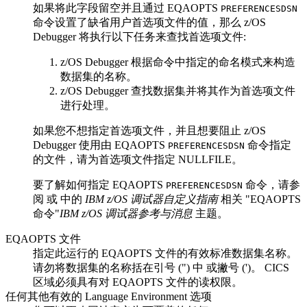
如果将此字段留空并且通过 EQAOPTS
PREFERENCESDSN
命令设置了缺省用户首选项文件的值，那么
z/OS
Debugger
将执行以下任务来查找首选项文件:
z/OS Debugger
根据命令中指定的命名模式来构造
数据集的名称。
z/OS Debugger
查找数据集并将其作为首选项文件
进行处理。
如果您不想指定首选项文件，并且想要阻止
z/OS
Debugger
使用由 EQAOPTS
命令指定
PREFERENCESDSN
的文件，请为首选项文件指定 NULLFILE。
要了解如何指定 EQAOPTS
命令，请参
PREFERENCESDSN
阅 或 中的
IBM z/OS 调试器自定义指南
相关
EQAOPTS
命令
IBM z/OS 调试器参考与消息
主题。
EQAOPTS 文件
指定此运行的 EQAOPTS 文件的有效标准数据集名称。
请勿将数据集的名称括在引号 (") 中 或撇号 (')。
CICS
区域必须具有对 EQAOPTS 文件的读权限。
任何其他有效的
Language Environment
选项