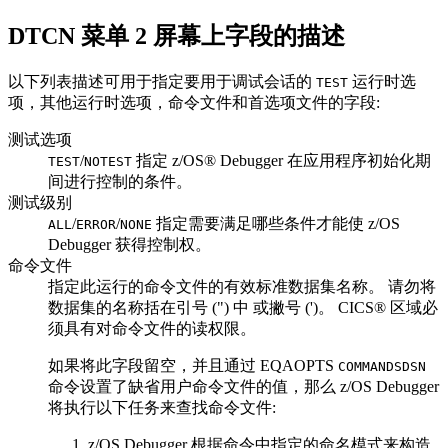
DTCN 菜单 2 屏幕上字段的描述
以下列表描述可用于指定要用于调试会话的
运行时选
TEST
项，其他运行时选项，命令文件和首选项文件的字段:
测试选项
/
指定
z/OS® Debugger
在应用程序初始化期
TEST
NOTEST
间进行控制的条件。
测试级别
/
/
指定需要满足哪些条件才能使
z/OS
ALL
ERROR
NONE
Debugger
获得控制权。
命令文件
指定此运行的命令文件的有效标准数据集名称。 请勿将
数据集的名称括在引号 (") 中 或撇号 (')。 CICS® 区域必
须具有对命令文件的读权限。
如果将此字段留空，并且通过 EQAOPTS
COMMANDSDSN
命令设置了缺省用户命令文件的值，那么
z/OS Debugger
将执行以下任务来查找命令文件:
z/OS Debugger
根据命令中指定的命名模式来构造