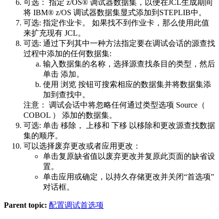
可选：
指定 z/OS® 调试器数据集，以便在JCL生成期间
将 IBM® z/OS 调试器数据集显式添加到STEPLIB中。
可选:
指定作业卡。 如果找不到作业卡，那么使用此值
来扩充现有 JCL。
可选:
通过下列其中一种方法指定要在调试会话的源查找
过程中添加的任何数据集:
输入数据集的名称，选择源查找条目的类型，然后
单击
添加
。
使用
浏览
按钮可搜索相应的数据集并将数据集添
加到查找中。
注意：
调试会话中将忽略任何通过类型选项
Source（
COBOL ）
添加的数据集。
可选:
单击
移除
，
上移
和
下移
以移除和更改源查找数据
集的顺序。
可以选择废弃更改或者应用更改：
单击
复原缺省值
以废弃更改并复原此页面的缺省设
置。
单击
应用
或
确定
，以持久存储更改并关闭“
首选项
”
对话框。
Parent topic:
配置调试首选项