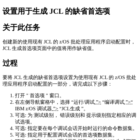
设置用于生成 JCL 的缺省首选项
关于此任务
创建新的
使用现有 JCL
的
z/OS
批处理应用程序启动配置时，
JCL 生成首选项
页面中的值将用作缺省值。
过程
要将 JCL 生成的缺省首选项设置为
使用现有 JCL
的
z/OS
批处
理应用程序启动配置的一部分，请完成以下步骤：
打开 "
首选项
" 窗口。
在左侧导航窗格中，选择
“运行/调试
”>
“编译调试
”>“
IBM z/OS 调试器
”>
“JCL生成
”。
可选:
为
测试级别
，
错误级别
和
提示级别
指定相应的调
试选项。
可选:
指定要在每个调试会话开始时运行的命令数据集。
可选:
指定用于配置调试会话的首选项数据集。