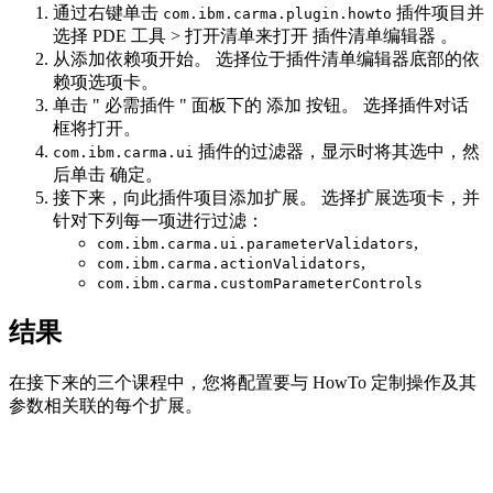
通过右键单击
插件项目并
com.ibm.carma.plugin.howto
选择
PDE 工具
>
打开清单
来打开
插件清单编辑器
。
从添加依赖项开始。 选择位于
插件清单编辑器
底部的
依
赖项
选项卡。
单击 "
必需插件
" 面板下的
添加
按钮。
选择插件
对话
框将打开。
插件的过滤器，显示时将其选中，然
com.ibm.carma.ui
后单击
确定
。
接下来，向此插件项目添加扩展。 选择
扩展
选项卡，并
针对下列每一项进行过滤：
,
com.ibm.carma.ui.parameterValidators
,
com.ibm.carma.actionValidators
com.ibm.carma.customParameterControls
结果
在接下来的三个课程中，您将配置要与 HowTo 定制操作及其
参数相关联的每个扩展。