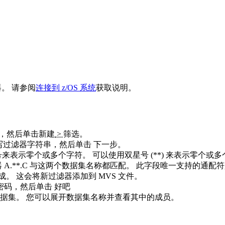
。 请参阅
连接到 z/OS 系统
获取说明。
，然后单击
新建
>
筛选
。
写过滤器字符串，然后单击
下一步
。
示零个或多个字符。 可以使用双星号 (**) 来表示零个或多个限
而过滤器 A.**.C 与这两个数据集名称都匹配。 此字段唯一支持的通配符
成
。 这会将新过滤器添加到
MVS 文件
。
密码，然后单击
好吧
据集。 您可以展开数据集名称并查看其中的成员。