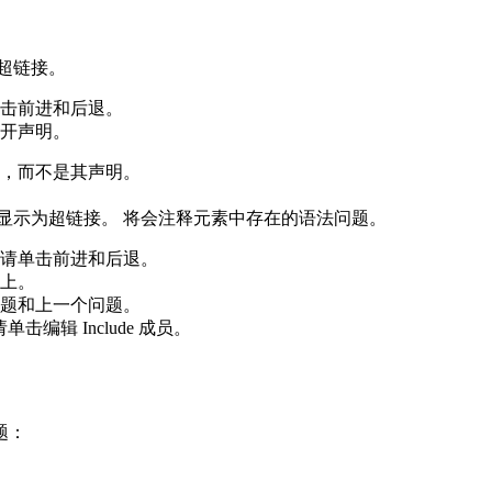
超链接。
击
前进
和
后退
。
开声明
。
，而不是其声明。
用将显示为超链接。 将会注释元素中存在的语法问题。
，请单击
前进
和
后退
。
上。
题
和
上一个问题
。
，请单击
编辑 Include 成员
。
题：