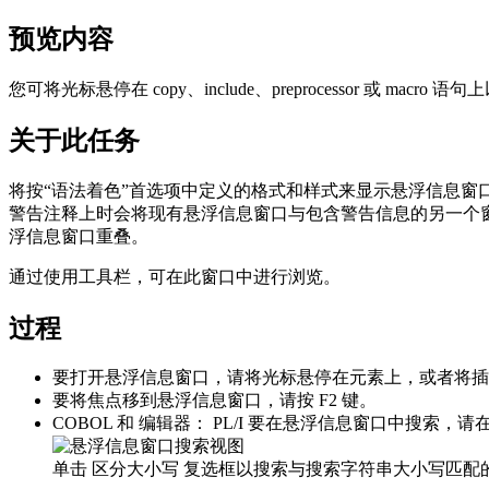
预览内容
您可将光标悬停在 copy、include、preprocessor
关于此任务
将按“
语法着色
”首选项中定义的格式和样式来显示悬浮信息窗
警告注释上时会将现有悬浮信息窗口与包含警告信息的另一个窗口重
浮信息窗口重叠。
通过使用工具栏，可在此窗口中进行浏览。
过程
要打开悬浮信息窗口，请将光标悬停在元素上，或者将插入
要将焦点移到悬浮信息窗口，请按 F2 键。
COBOL 和 编辑器： PL/I
要在悬浮信息窗口中搜索，请
单击
区分大小写
复选框以搜索与搜索字符串大小写匹配