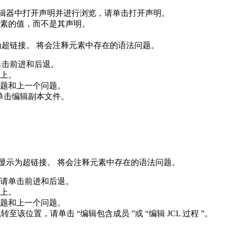
编辑器中打开声明并进行浏览，请单击
打开声明
。
素的值，而不是其声明。
示为超链接。 将会注释元素中存在的语法问题。
单击
前进
和
后退
。
上。
题
和
上一个问题
。
单击
编辑副本文件
。
用将显示为超链接。 将会注释元素中存在的语法问题。
，请单击
前进
和
后退
。
上。
题
和
上一个问题
。
并跳转至该位置，请单击
“编辑包含成员
”或 “
编辑 JCL 过程
”。