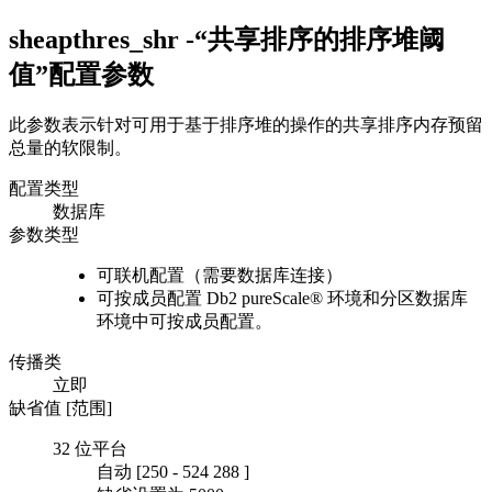
sheapthres_shr -“共享排序的排序堆阈
值”
配置参数
此参数表示针对可用于基于排序堆的操作的共享排序内存预留
总量的软限制。
配置类型
数据库
参数类型
可联机配置（需要数据库连接）
可按成员配置
Db2 pureScale®
环境和分区数据库
环境中可按成员配置。
传播类
立即
缺省值 [范围]
32 位平台
自动
[250
-
524 288
]