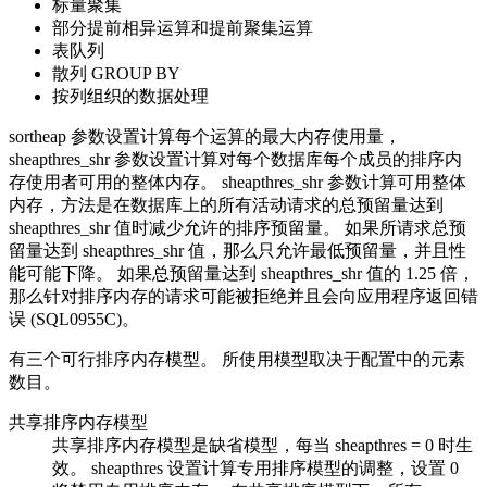
标量聚集
部分提前相异运算和提前聚集运算
表队列
散列 GROUP BY
按列组织的数据处理
sortheap
参数设置计算每个运算的最大内存使用量，
sheapthres_shr
参数设置计算对每个数据库每个成员的排序内
存使用者可用的整体内存。
sheapthres_shr
参数计算可用整体
内存，方法是在数据库上的所有活动请求的总预留量达到
sheapthres_shr
值时减少允许的排序预留量。 如果所请求总预
留量达到
sheapthres_shr
值，那么只允许最低预留量，并且性
能可能下降。 如果总预留量达到
sheapthres_shr
值的 1.25 倍，
那么针对排序内存的请求可能被拒绝并且会向应用程序返回错
误 (SQL0955C)。
有三个可行排序内存模型。 所使用模型取决于配置中的元素
数目。
共享排序内存模型
共享排序内存模型是缺省模型，每当
sheapthres
= 0 时生
效。
sheapthres
设置计算专用排序模型的调整，设置 0