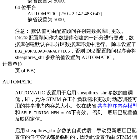
缺省设置为 5000。
64 位平台
AUTOMATIC
[
250
-
2 147 483 647
]
缺省设置为 5000。
注意：
默认值可由配置顾问在创建数据库时更改。
Db2®
配置顾问作为数据库创建的一部分进行更改，数
据库创建默认在非分区数据库环境中运行。 除非设置了
，否则
Db2
配置顾问程序会将
DB2_WORKLOAD=ANALYTICS
sheapthres_shr
参数的值设置为
AUTOMATIC
。
计量单位
页 (4 KB)
AUTOMATIC
AUTOMATIC
设置用于启用
sheapthres_shr
参数的自调
优，即，允许 STMM 在工作负载需求更改时动态调整可
用的共享排序内存总大小。 仅在缺省
共享排序内存模型
和
下有效。 否则，底层已配置值
SELF_TUNING_MEM = ON
反映固定值。
启用
sheapthres_shr
参数的自调优后，手动更新底层已配
置值的任何尝试都是临时的，因为此设置仍由 STMM 调