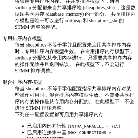
将禁用专用排序内存。 在共享排序模型下，所有
sortheap
分配都来自共享排序堆 (
sheapthres_shr
) ，这是数
据库共享内存 (
database_memory
) 的一部分。 共享排序内
存模型是唯一可以进行
sortheap
和
sheapthres_shr
的
STMM 调整的模型。
专用排序内存模型
每当
sheapthres
不等于零并且配置未启用共享排序内存
时，专用排序内存模型生效。 在专用排序内存模型下，
sortheap
分配仅从专用内存进行。 只需要共享排序内存
的操作无效并且返回错误。 在此模型下，不会进行
STMM 排序调整。
混合排序内存模型
每当
sheapthres
不等于零但配置指示共享排序内存对某
些操作可用时，混合排序内存模型生效。 不需要共享排
序内存的操作是从专用内存分配的。 在此模型下，不会
进行 STMM 排序调整。
下列任一配置设置都可启用共享排序内存：
已启用内部并行性 (
)
INTRA_PARALLEL = YES
已启用连接集中器 (
MAX_CONNECTIONS >