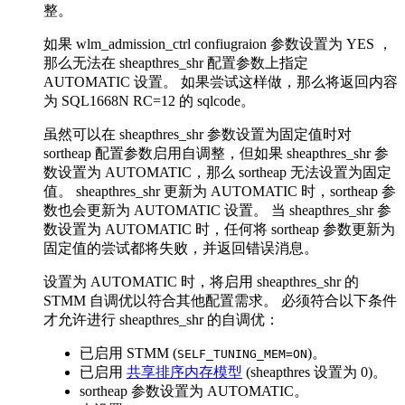
整。
如果
wlm_admission_ctrl confiugraion
参数设置为 YES ，
那么无法在
sheapthres_shr
配置参数上指定
AUTOMATIC
设置。 如果尝试这样做，那么将返回内容
为 SQL1668N RC=12 的 sqlcode。
虽然可以在
sheapthres_shr
参数设置为固定值时对
sortheap
配置参数启用自调整，但如果
sheapthres_shr
参
数设置为
AUTOMATIC
，那么
sortheap
无法设置为固定
值。
sheapthres_shr
更新为
AUTOMATIC
时，
sortheap
参
数也会更新为
AUTOMATIC
设置。 当
sheapthres_shr
参
数设置为
AUTOMATIC
时，任何将
sortheap
参数更新为
固定值的尝试都将失败，并返回错误消息。
设置为
AUTOMATIC
时，将启用
sheapthres_shr
的
STMM 自调优以符合其他配置需求。 必须符合以下条件
才允许进行
sheapthres_shr
的自调优：
已启用 STMM (
)。
SELF_TUNING_MEM=ON
已启用
共享排序内存模型
(
sheapthres
设置为 0)。
sortheap
参数设置为
AUTOMATIC
。