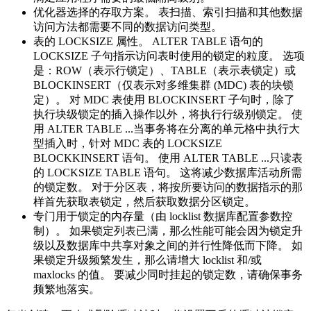
优化器选择的存取方案。 表扫描、索引扫描和其他数据
访问方法都需要不同的数据访问类型。
表的 LOCKSIZE 属性。 ALTER TABLE 语句的
LOCKSIZE 子句指示访问表时使用的锁定的粒度。 选项
是：ROW（表示行锁定）、TABLE（表示表锁定）或
BLOCKINSERT（仅表示对多维集群 (MDC) 表的块锁
定）。 对 MDC 表使用 BLOCKINSERT 子句时，除了
执行块级锁定的插入操作以外，将执行行级别锁定。 使
用 ALTER TABLE ...当事务将在分离的单元格中执行大
型插入时，针对 MDC 表的 LOCKSIZE
BLOCKKINSERT 语句。 使用 ALTER TABLE ...只读表
的 LOCKSIZE TABLE 语句。 这将减少数据库活动所需
的锁定数。 对于分区表，将按所要访问的数据指示的那
样首先获取表锁定，然后获取数据分区锁定。
专门用于锁定的内存量（由
locklist
数据库配置参数控
制）。 如果锁定列表已满，那么性能可能会因为锁定升
级以及数据库中共享对象之间的并行性降低而下降。 如
果锁定升级频繁发生，那么请增大
locklist
和/或
maxlocks
的值。 要减少同时挂起的锁定数，请确保事务
频繁地落实。