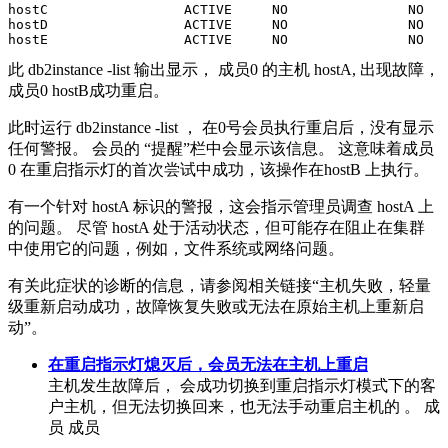
hostC                 ACTIVE     NO               NO

hostD                 ACTIVE     NO               NO

hostE                 ACTIVE     NO               NO
此
db2instance
-list
输出显示，
成员0
的主机 hostA, 出现故障，
成员0 hostB成功重启。
此时运行
db2instance
-list
，
在0号会员
执行重启后，没有显示
任何警报。
会员的
“提醒”栏中会显示该信息。 这意味着
成员
0
在重启指示灯的首次尝试中成功，该操作在hostB 上执行。
有一个针对 hostA 标识的警报，这会指示管理员调查 hostA 上
的问题。 尽管 hostA 处于活动状态，但可能存在阻止在集群
中使用它的问题，例如，文件系统或网络问题。
有关此症状的诊断的信息，请参阅相关链接“主机失败，轻量
级重新启动成功，故障恢复失败或无法在原始主机上重新启
动”。
在重启指示灯熄灭后，会员无法在主机上重启
主机发生故障后， 会成功切换到重启指示灯模式下的客
户主机，但无法切换回来，也无法手动重启主机的 。
成
员
成员