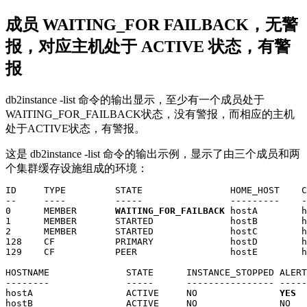
成员
WAITING_FOR FAILBACK，无警
报，对应主机处于 ACTIVE 状态，有警
报
db2instance
-list
命令的输出显示，至少
有一个成员
处于
WAITING_FOR_FAILBACK状态，没有警报，而相应的主机
处于ACTIVE状态，有警报。
这是
db2instance
-list
命令的输出示例，显示了
由三个成员
和两
个
集群缓存设施
组成的环境：
ID     TYPE         STATE                HOME_HOST    C
--     ----         -----                ---------    -
0      MEMBER       
WAITING_FOR_FAILBACK
 hostA        h
1      MEMBER       STARTED              hostB        h
2      MEMBER       STARTED              hostC        h
128    CF           PRIMARY              hostD        h
129    CF           PEER                 hostE        h
HOSTNAME              STATE      INSTANCE_STOPPED ALERT

--------              -----      ---------------- -----

hostA                 ACTIVE     NO               
YES
hostB                 ACTIVE     NO               NO
