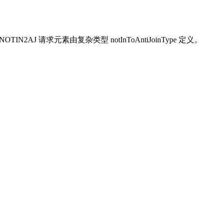
J 请求元素由复杂类型 notInToAntiJoinType 定义。
。