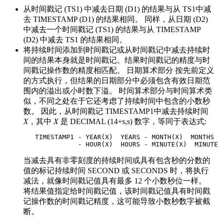
从时间戳记 (TS1) 中减去日期 (D1) 的结果与从 TS1中减
去 TIMESTAMP (D1) 的结果相同。 同样，从日期 (D2)
中减去一个时间戳记 (TS1) 的结果与从 TIMESTAMP
(D2) 中减去 TS1 的结果相同。
将持续时间添加到时间戳记或从时间戳记中减去持续时
间的结果本身就是时间戳记。
结果时间戳记的精度与时
间戳记操作数的精度相匹配。
日期算术部分
按先前定义
的方式执行，但结果的日期部分中必须包含有效日期范
围内的溢出或小时数下溢。
时间算术部分与时间算术类
似，不同之处在于它还考虑了持续时间中包含的小数秒
数。 因此，从时间戳记 TIMESTAMP1中减去持续时间
X
，其中
X
是 DECIMAL (14+s,s) 数字，等同于表达式:
   TIMESTAMP1 - YEAR(X)  YEARS - MONTH(X)  MONTHS 
              - HOUR(X)  HOURS - MINUTE(X)  MINUTE
当减去具有非零刻度的持续时间或具有包含秒的分数的
值的标记持续时间 SECOND 或 SECONDS 时，将执行
减法，就像时间戳记值具有最多 12 个小数秒位一样。
将结果值指定给时间戳记值，该时间戳记值具有时间戳
记操作数的时间戳记精度，这可能导致小数秒数字被截
断。