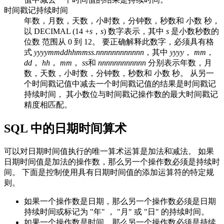
时间戳记持续时间
年数，月数，天数，小时数，分钟数，秒数和
小数
秒，
以
DECIMAL (14 +
s
，
s
) 数字表示，其中
s
是小数秒数的
位数 范围从 0 到 12
。 要正确解释此数字，必须具有格
式
yyyymmddhhmmss.nnnnnnnnnnnn
，其中
yyyy
，
mm
，
dd
，
hh
，
mm
，
ss
和
nnnnnnnnnnnn
分别表示年数，月
数，天数，小时数，分钟数，秒数和
小数
秒。 从另一
个时间戳记值中减去一个时间戳记值的结果是时间戳记
持续时间，
其小数位与时间戳记操作数的最大时间戳记
精度相匹配
。
SQL 中的日期时间算术
可以对日期时间值执行的唯一算术运算是加法和减法。 如果
日期时间值是加法的操作数，那么另一个操作数必须是持续时
间。 下面是控制使用具有日期时间值的添加运算符的特定规
则。
如果一个操作数是日期，那么另一个操作数必须是日期
持续时间或标记为 "年" ， "月" 或 "日" 的持续时间。
如果一个操作数是时间，那么另一个操作数必须是持续