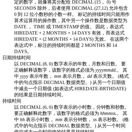
定的数字，就像将其分配给 DECIMAL (15， 0) 号
SECONDS 除外，后者使用 DECIMAL (27,12) 允许包含
0 到 12 位小数秒的小数
一样。 标记的持续时间只能用作
算术运算符的操作数，其中另一个操作数是数据类型为
DATE ， TIME 或 TIMESTAMP 的值。 因此，表达式
HIREDATE + 2 MONTHS + 14 DAYS 有效，而表达式
HIREDATE + (2 MONTHS + 14 DAYS) 无效。 在这两个
表达式中，标注的持续时间都是 2 MONTHS 和 14
DAYS。
日期持续时间
以 DECIMAL (8, 0) 数字表示的年数，月数和日数。 要
正确解释该数字，该数字的格式必须为
yyyymmdd.
。 其
中
yyyy
表示年数，
mm
表示月数，
dd
表示天数。 (格式
中的句点指示 DECIMAL 数据类型。) 从另一个日期值
中减去一个日期值 (如表达式 HIREDATE-BRTHDATE)
的结果是日期持续时间。
持续时间
以 DECIMAL (6, 0) 数字表示的小时数，分钟数和秒数。
要正确解释此数字，该数字的格式必须为
hhmmss.
。 其
中
hh
表示小时数，
mm
表示分钟数，
ss
表示秒数。 (格
式中的句点指示 DECIMAL 数据类型。) 从另一个时间
值中减去一个时间值的结果是持续时间。