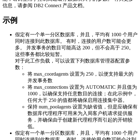
信息，请参阅
DB2 Connect
产品文档。
示例
假定有一个单一分区数据库，并且，平均有 1000 个用户
同时连接到此数据库。 有时，连接的用户数可能会更
多。 并发事务的数目可能高达 200，但不会高于 250。
这些事务都比较短暂。
对于此工作负载，可以设置下列数据库管理器配置参
数：
将
max_coordagents
设置为 250，以便支持最大的
并发事务数
将
max_connections
设置为 AUTOMATIC 并且值为
1000，以确保支持任意数目的连接；在此示例中，
任何大于 250 的值都将确保启用连接集中器。
保持
num_poolagents
设置为缺省值，但是应确保有
数据库代理程序可用来为入局客户机请求提供服
务，并确保由于创建新代理程序而引起的开销较
低。
假定有一个单一分区数据库，并且，平均有 1000 个用户
同时连接到此数据库。 有时，连接的用户数可能会达到