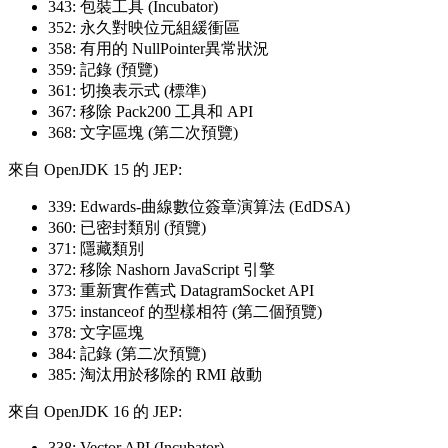
343: 包裝工具 (Incubator)
352: 永久對映位元組緩衝區
358: 有用的 NullPointer異常狀況
359: 記錄 (預覽)
361: 切換表示式 (標準)
367: 移除 Pack200 工具和 API
368: 文字區塊 (第二次預覽)
來自 OpenJDK 15 的 JEP:
339: Edwards-曲線數位簽章演算法 (EdDSA)
360: 已密封類別 (預覽)
371: 隱藏類別
372: 移除 Nashorn JavaScript 引擎
373: 重新實作舊式 DatagramSocket API
375: instanceof 的型樣相符 (第二個預覽)
378: 文字區塊
384: 記錄 (第二次預覽)
385: 淘汰用於移除的 RMI 啟動
來自 OpenJDK 16 的 JEP:
338: Vector API (Incubator)