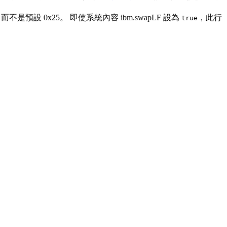
 字元，而不是預設 0x25。 即使系統內容
ibm.swapLF
設為
，此行
true