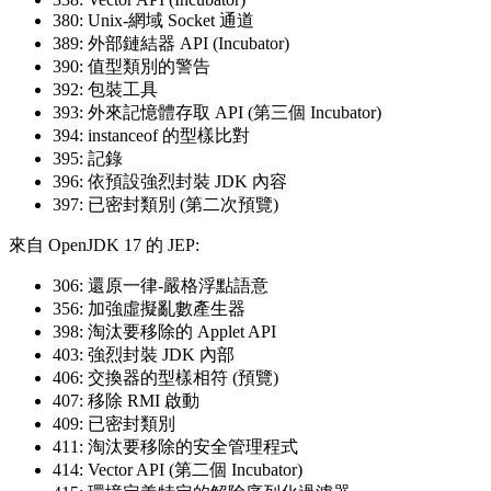
380: Unix-網域 Socket 通道
389: 外部鏈結器 API (Incubator)
390: 值型類別的警告
392: 包裝工具
393: 外來記憶體存取 API (第三個 Incubator)
394: instanceof 的型樣比對
395: 記錄
396: 依預設強烈封裝 JDK 內容
397: 已密封類別 (第二次預覽)
來自 OpenJDK 17 的 JEP:
306: 還原一律-嚴格浮點語意
356: 加強虛擬亂數產生器
398: 淘汰要移除的 Applet API
403: 強烈封裝 JDK 內部
406: 交換器的型樣相符 (預覽)
407: 移除 RMI 啟動
409: 已密封類別
411: 淘汰要移除的安全管理程式
414: Vector API (第二個 Incubator)