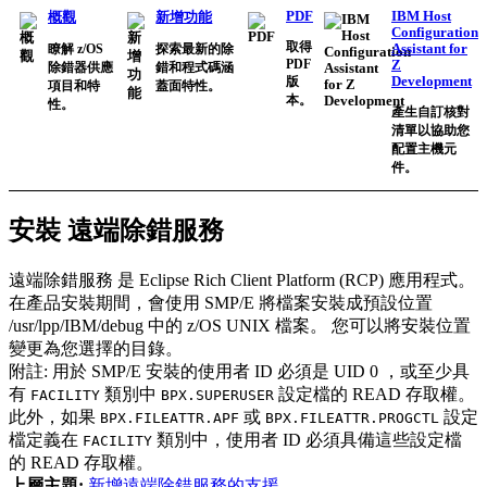
PDF
IBM Host
概觀
新增功能
Configuration
取得
Assistant for
瞭解 z/OS
探索最新的除
PDF
Z
除錯器供應
錯和程式碼涵
Development
版
項目和特
蓋面特性。
本。
性。
產生自訂核對
清單以協助您
配置主機元
件。
安裝
遠端除錯服務
遠端除錯服務
是 Eclipse Rich Client Platform (RCP) 應用程式。
在產品安裝期間，會使用 SMP/E 將檔案安裝成預設位置
/usr/lpp/IBM/debug
中的 z/OS UNIX 檔案。 您可以將安裝位置
變更為您選擇的目錄。
附註:
用於 SMP/E 安裝的使用者 ID 必須是 UID 0 ，或至少具
有
類別中
設定檔的 READ 存取權。
FACILITY
BPX.SUPERUSER
此外，如果
或
設定
BPX.FILEATTR.APF
BPX.FILEATTR.PROGCTL
檔定義在
類別中，使用者 ID 必須具備這些設定檔
FACILITY
的 READ 存取權。
上層主題:
新增遠端除錯服務的支援