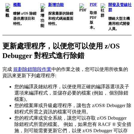
PDF
概觀
新增功能
開發及管線社
群
取得
瞭解 z/OS 除錯
探索最新的除錯
PDF
器供應項目和
和程式碼涵蓋面
聯絡大型主機
版
特性。
特性。
應用程式開發
本。
人員。
更新處理程序，以便您可以使用
z/OS
Debugger
對程式進行除錯
完成
規劃除錯階段作業
中的作業之後，您可以使用所收集的
資訊來更新下列處理程序:
您的編譯及鏈結程序，以便使用正確的編譯器選項及子
選項來編譯程式，並儲存必要的檔案 (例如，
個別除錯
檔案
)。
您的檔案庫或升級處理程序，讓包含
z/OS® Debugger
除
錯程式所需之資訊的檔案可供使用。
您的程式庫或安全系統，讓您可以存取
z/OS Debugger
除錯程式所需的檔案。 例如，如果您有 RACF ® 安全措
施，則可能需要更新它們，以便
z/OS Debugger
可以存