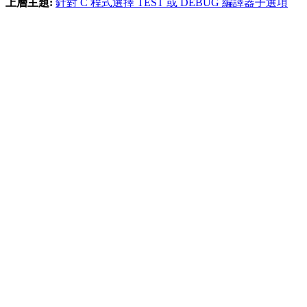
上層主題:
針對 C 程式選擇 TEST 或 DEBUG 編譯器子選項