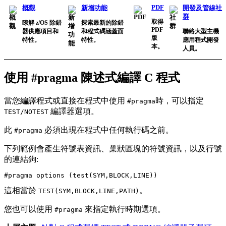
PDF
概觀
新增功能
開發及管線社
群
取得
瞭解 z/OS 除錯
探索最新的除錯
PDF
器供應項目和
和程式碼涵蓋面
聯絡大型主機
版
特性。
特性。
應用程式開發
本。
人員。
使用 #pragma 陳述式編譯 C 程式
當您編譯程式或直接在程式中使用
時，可以指定
#pragma
編譯器選項。
TEST/NOTEST
此
必須出現在程式中任何執行碼之前。
#pragma
下列範例會產生符號表資訊、巢狀區塊的符號資訊，以及行號
的連結鉤:
#pragma options (test(SYM,BLOCK,LINE))
這相當於
。
TEST(SYM,BLOCK,LINE,PATH)
您也可以使用
來指定執行時期選項。
#pragma