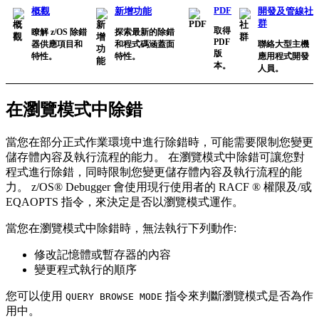
PDF
概觀
新增功能
開發及管線社
群
取得
瞭解 z/OS 除錯
探索最新的除錯
PDF
器供應項目和
和程式碼涵蓋面
聯絡大型主機
版
特性。
特性。
應用程式開發
本。
人員。
在瀏覽模式中除錯
當您在部分正式作業環境中進行除錯時，可能需要限制您變更
儲存體內容及執行流程的能力。 在瀏覽模式中除錯可讓您對
程式進行除錯，同時限制您變更儲存體內容及執行流程的能
力。
z/OS® Debugger
會使用現行使用者的 RACF ® 權限及/或
EQAOPTS 指令，來決定是否以瀏覽模式運作。
當您在瀏覽模式中除錯時，無法執行下列動作:
修改記憶體或暫存器的內容
變更程式執行的順序
您可以使用
指令來判斷瀏覽模式是否為作
QUERY BROWSE MODE
用中。