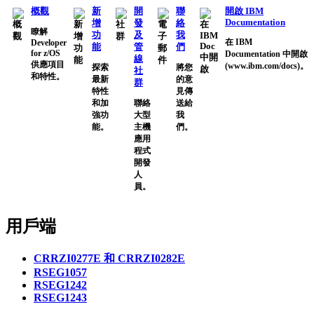
概觀
新
開
聯
開啟 IBM
Documentation
增
發
絡
瞭解
功
及
我
在 IBM
Developer
能
管
們
for z/OS
Documentation 中開啟
線
供應項目
(www.ibm.com/docs)。
探索
將您
社
和特性。
最新
的意
群
特性
見傳
和加
聯絡
送給
強功
大型
我
能。
主機
們。
應用
程式
開發
人
員。
用戶端
CRRZI0277E 和 CRRZI0282E
RSEG1057
RSEG1242
RSEG1243