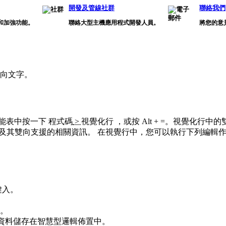
開發及管線社群
聯絡我們
和加強功能。
聯絡大型主機應用程式開發人員。
將您的意
向文字。
從功能表中按一下
程式碼
>
視覺化行
，或按 Alt + =。視覺化行
PEX 編輯器」及其雙向支援的相關資訊。 在視覺行中，您可以執行下列編輯
鍵入。
。
入的資料儲存在智慧型邏輯佈置中。