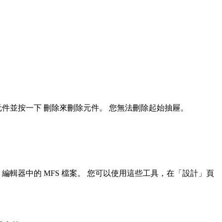
元件並按一下
刪除
來刪除元件。 您無法刪除起始抽屜。
案，例如 MFS 編輯器中的 MFS 檔案。 您可以使用這些工具，在「設計」頁