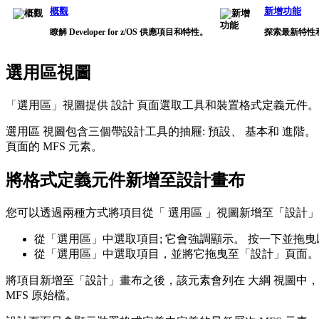
概觀
新增功能
瞭解 Developer for z/OS 供應項目和特性。
探索最新特性
選用區視圖
「選用區」視圖提供
設計
頁面選取工具和裝置格式定義元件。
選用區
視圖包含三個帶設計工具的抽屜:
預設
、
基本
和
進階
。
頁面的 MFS 元素。
將格式定義元件新增至設計畫布
您可以透過兩種方式將項目從「
選用區
」視圖新增至「設計」
從「選用區」中選取項目; 它會強調顯示。 按一下並拖
從「選用區」中選取項目，並將它拖曳至「設計」頁面。
將項目新增至「設計」畫布之後，該元素會列在
大綱
視圖中，
MFS 原始檔。