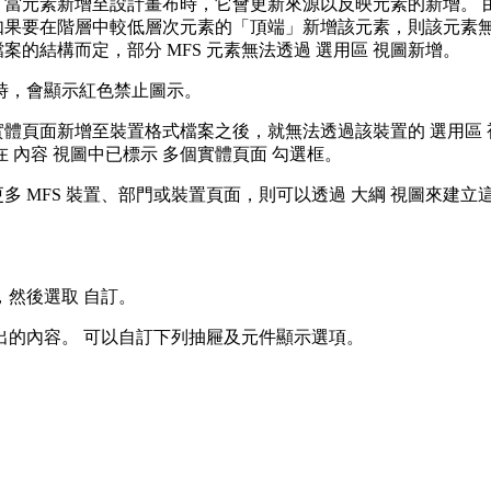
素。 當元素新增至設計畫布時，它會更新來源以反映元素的新增。
如果要在階層中較低層次元素的「頂端」新增該元素，則該元素無效。
檔案的結構而定，部分 MFS 元素無法透過
選用區
視圖新增。
時，會顯示紅色禁止圖示。
將實體頁面新增至裝置格式檔案之後，就無法透過該裝置的
選用區
在
內容
視圖中已標示
多個實體頁面
勾選框。
更多 MFS 裝置、部門或裝置頁面，則可以透過
大綱
視圖來建立這
，然後選取
自訂
。
出的內容。 可以自訂下列抽屜及元件顯示選項。