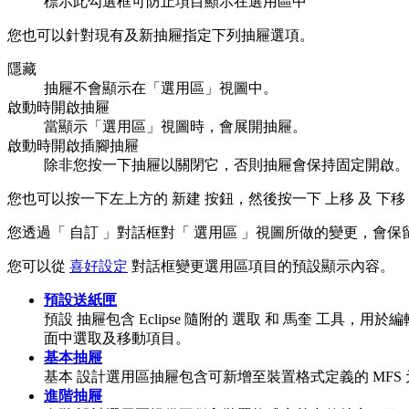
標示此勾選框可防止項目顯示在選用區中
您也可以針對現有及新抽屜指定下列抽屜選項。
隱藏
抽屜不會顯示在「選用區」視圖中。
啟動時開啟抽屜
當顯示「選用區」視圖時，會展開抽屜。
啟動時開啟插腳抽屜
除非您按一下抽屜以關閉它，否則抽屜會保持固定開啟。
您也可以按一下左上方的
新建
按鈕，然後按一下
上移
及
下移
您透過「
自訂
」對話框對「
選用區
」視圖所做的變更，會保
您可以從
喜好設定
對話框變更選用區項目的預設顯示內容。
預設送紙匣
預設
抽屜包含 Eclipse 隨附的
選取
和
馬奎
工具，用於編輯以 
面中選取及移動項目。
基本抽屜
基本
設計選用區抽屜包含可新增至裝置格式定義的 MFS 
進階抽屜