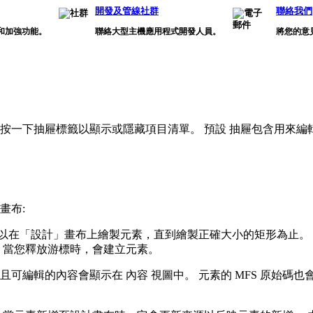
開發及管線社群
聯絡我們
和加強功能。
聯絡大型主機應用程式開發人員。
將您的意
 按一下抽屜標籤以顯示或隱藏項目清單。
預設
抽屜包含用來編輯
畫布:
曳以在「設計」畫布上繪製元素，直到繪製正確大小的矩形為止。
 當您釋放游標時，會建立元素。
且可編輯的內容會顯示在
內容
視圖中。 元素的 MFS 原始碼