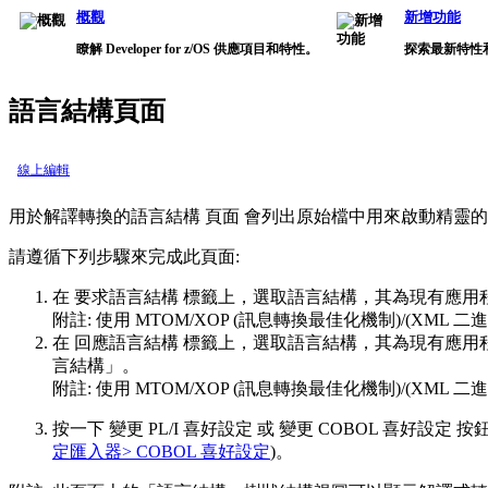
概觀
新增功能
瞭解 Developer for z/OS 供應項目和特性。
探索最新特性
語言結構頁面
線上編輯
用於解譯轉換的語言結構
頁面
會列出原始檔中用來啟動精靈的
請遵循下列步驟來完成此頁面:
在
要求語言結構
標籤上，選取語言結構，其為現有應用
附註:
使用 MTOM/XOP (訊息轉換最佳化機制)/(XML 
在
回應語言結構
標籤上，選取語言結構，其為現有應用
言結構」。
附註:
使用 MTOM/XOP (訊息轉換最佳化機制)/(XML 
按一下
變更 PL/I 喜好設定
或
變更 COBOL 喜好設定
按鈕
定匯入器> COBOL 喜好設定
)。