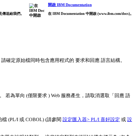
開啟 IBM Documentation
見傳送給我們。
在 IBM Documentation 中開啟 (www.ibm.com/docs)。
，請確定原始檔同時包含應用程式的
要求和回應
語言結構。
)。
若為單向 (僅限
要求
) Web 服務產生，請取消選取「
回應
語
/I 或 COBOL) (請參閱
設定匯入器> PL/I 喜好設定
或
設