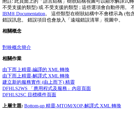
附註:
此頁面上的「語言結構」樹狀結構視圖可以顯示解譯式轉
不受支援的類型)
或
不受支援的類型
; 這些選項會自動停用。 不
IBM® Documentation
。 這些類型在樹狀結構中不會標示為
(包
錯誤訊息。 錯誤項目也會放入「遠端錯誤清單」視圖中。
相關概念
對映概念簡介
相關作業
由下而上精靈-編譯的 XML 轉換
由下而上精靈-解譯式 XML 轉換
建立新的服務實作 (由上而下) 精靈
DFHLS2WS 「應用程式及服務」內容頁面
DFHLS2SC 目標構件頁面
上層主題:
Bottom-up 精靈-MTOM/XOP-解譯式 XML 轉換