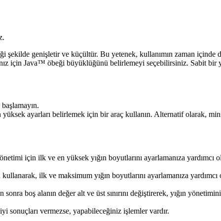
z.
i şekilde genişletir ve küçültür. Bu yetenek, kullanımın zaman içinde d
nız için Java™ öbeği büyüklüğünü belirlemeyi seçebilirsiniz. Sabit bir yı
la başlamayın.
ksek ayarları belirlemek için bir araç kullanın. Alternatif olarak, 
önetimi için ilk ve en yüksek yığın boyutlarını ayarlamanıza yardımcı ol
ullanarak, ilk ve maksimum yığın boyutlarını ayarlamanıza yardımcı olma
sonra boş alanın değer alt ve üst sınırını değiştirerek, yığın yönetimini 
yi sonuçları vermezse, yapabileceğiniz işlemler vardır.