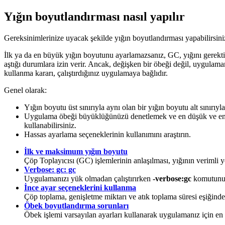
Yığın boyutlandırması nasıl yapılır
Gereksinimlerinize uyacak şekilde yığın boyutlandırması yapabilirsini
İlk ya da en büyük yığın boyutunu ayarlamazsanız, GC, yığını gerektiğ
aştığı durumlara izin verir. Ancak, değişken bir öbeği değil, uygulama
kullanma kararı, çalıştırdığınız uygulamaya bağlıdır.
Genel olarak:
Yığın boyutu üst sınırıyla aynı olan bir yığın boyutu alt sınırıy
Uygulama öbeği büyüklüğünüzü denetlemek ve en düşük ve en yü
kullanabilirsiniz.
Hassas ayarlama seçeneklerinin kullanımını araştırın.
İlk ve maksimum yığın boyutu
Çöp Toplayıcısı (GC) işlemlerinin anlaşılması, yığının verimli y
Verbose: gc: gc
Uygulamanızı yük olmadan çalıştırırken
-verbose:gc
komutunu k
İnce ayar seçeneklerini kullanma
Çöp toplama, genişletme miktarı ve atık toplama süresi eşiğinden 
Öbek boyutlandırma sorunları
Öbek işlemi varsayılan ayarları kullanarak uygulamanız için en i