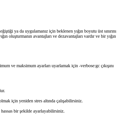
eğiştiği ya da uygulamanız için beklenen yığın boyutu üst sınırını
ğın oluşturmanın avantajları ve dezavantajları vardır ve bir yığın
minimum ve maksimum ayarları uyarlamak için
-verbose:gc
çıkışını
ur.
k için yeniden stres altında çalışabilirsiniz.
hassas bir şekilde ayarlayabilirsiniz.