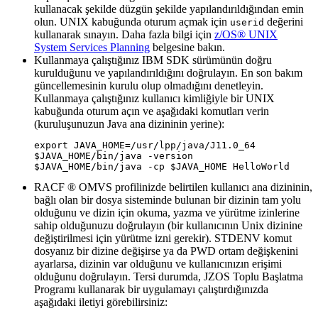
kullanacak şekilde düzgün şekilde yapılandırıldığından emin
olun. UNIX kabuğunda oturum açmak için
değerini
userid
kullanarak sınayın. Daha fazla bilgi için
z/OS® UNIX
System Services Planning
belgesine bakın.
Kullanmaya çalıştığınız IBM SDK sürümünün doğru
kurulduğunu ve yapılandırıldığını doğrulayın. En son bakım
güncellemesinin kurulu olup olmadığını denetleyin.
Kullanmaya çalıştığınız kullanıcı kimliğiyle bir UNIX
kabuğunda oturum açın ve aşağıdaki komutları verin
(kuruluşunuzun Java ana dizininin yerine):
export JAVA_HOME=/usr/lpp/java/J11.0_64

$JAVA_HOME/bin/java -version

$JAVA_HOME/bin/java -cp $JAVA_HOME HelloWorld
RACF ® OMVS profilinizde belirtilen kullanıcı ana dizininin,
bağlı olan bir dosya sisteminde bulunan bir dizinin tam yolu
olduğunu ve dizin için okuma, yazma ve yürütme izinlerine
sahip olduğunuzu doğrulayın (bir kullanıcının Unix dizinine
değiştirilmesi için yürütme izni gerekir). STDENV komut
dosyanız bir dizine değişirse ya da PWD ortam değişkenini
ayarlarsa, dizinin var olduğunu ve kullanıcınızın erişimi
olduğunu doğrulayın. Tersi durumda, JZOS Toplu Başlatma
Programı kullanarak bir uygulamayı çalıştırdığınızda
aşağıdaki iletiyi görebilirsiniz: