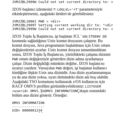
JVMJZBL2999W Could not set current directory to: <
JZOS başlatıcı izlemesini
:
parametresiyle
T
LOGLVL='+T'
etkinleştirirseniz, aşağıdaki iletileri de görebilirsiniz:
JVMJZBL1006I PWD = <dir>

JVMJZBL2999T Setting current working dir to: "<dir
JVMJZBL2999W Could not set current directory to: <
JZOS Toplu İş Başlatıcısı, işi başlatan JCL ' nin
STDENV DD
kısmında sağladığınız Unix komut dosyasını çalıştırır. Bu
komut dosyası, Java programının başlatılması için Unix ortam
değişkenlerini ayarlar. Unix komut dosyası tamamlandıktan
sonra, JZOS Toplu İş Başlatıcısı, yürürlükteki çalışma dizinini
ortam değişkeniyle gösterilen dizin adına ayarlamaya
PWD
çalışır. Dizin değişikliği mümkün değilse, JZOS başlatıcısı
uyarıyı yazdırır. Varsayılan
değeri, işi başlatan kullanıcı
PWD
kimliğine ilişkin Unix ana dizinidir. Ana dizin ayarlanmamışsa
ya da ana dizin yoksa, uyarı iletisindeki dizin adı boş olabilir.
Aşağıdaki TSO komutunu kullanarak z/OS kullanıcısı için
RACF OMVS profilini görüntüleyebilirsiniz:
LISTUSER
. Şu
Çıkışın sonundaki
<userid> OMVS
OMVS INFORMATION
bölüm ana dizini gösterir. Örneğin:
OMVS INFORMATION

----------------
