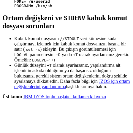
HOME= /u/userid
PROGRAM= /bin/sh
Ortam değişkeni ve
kabuk komut
STDENV
dosyası sorunları
Kabuk komut dosyasını
veri kümesine kadar
//STDOUT
çalıştırmayı izlemek için kabuk komut dosyanızın başına bir
satır (
) ekleyin. Bu çıkışın görüntülenmesi için
set -x
parametresini
ya da
olarak ayarlamanız gerekir.
LOGLVL
+D
+T
Örneğin:
LOGLVL='+T'
Günlük düzeyini
olarak ayarlarsanız, yapılandırma alt
+T
işleminin askıda olduğunu ya da başarısız olduğunu
bulursanız, gerekli sistem ortam değişkenlerini doğru şekilde
ayarlamaya dikkat edin. Daha fazla bilgi için
JZOS için ortam
değişkenlerini yapılandırma
başlıklı konuya bakın.
Üst konu:
IBM JZOS toplu başlatıcı kullanıcı kılavuzu