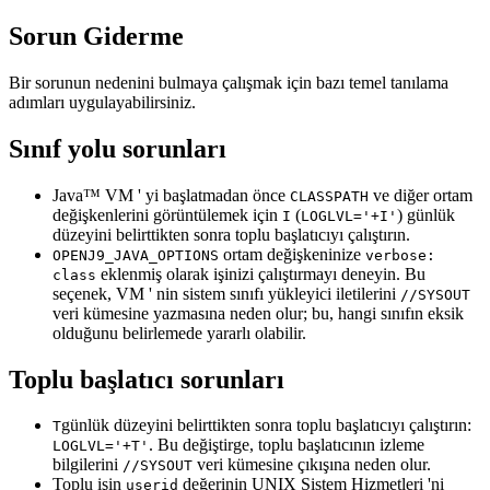
Sorun Giderme
Bir sorunun nedenini bulmaya çalışmak için bazı temel tanılama
adımları uygulayabilirsiniz.
Sınıf yolu sorunları
Java™ VM ' yi başlatmadan önce
ve diğer ortam
CLASSPATH
değişkenlerini görüntülemek için
(
) günlük
I
LOGLVL='+I'
düzeyini belirttikten sonra toplu başlatıcıyı çalıştırın.
ortam değişkeninize
OPENJ9_JAVA_OPTIONS
verbose:
eklenmiş olarak işinizi çalıştırmayı deneyin. Bu
class
seçenek, VM ' nin sistem sınıfı yükleyici iletilerini
//SYSOUT
veri kümesine yazmasına neden olur; bu, hangi sınıfın eksik
olduğunu belirlemede yararlı olabilir.
Toplu başlatıcı sorunları
günlük düzeyini belirttikten sonra toplu başlatıcıyı çalıştırın:
T
. Bu değiştirge, toplu başlatıcının izleme
LOGLVL='+T'
bilgilerini
veri kümesine çıkışına neden olur.
//SYSOUT
Toplu işin
değerinin UNIX Sistem Hizmetleri 'ni
userid