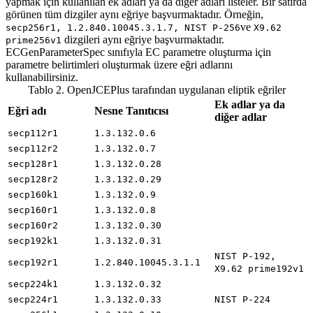
yapmak için kullanılan ek adları ya da diğer adları listeler. Bir satırda
görünen tüm dizgiler aynı eğriye başvurmaktadır. Örneğin,
ve
secp256r1, 1.2.840.10045.3.1.7, NIST P-256
X9.62
dizgileri aynı eğriye başvurmaktadır.
prime256v1
ECGenParameterSpec
sınıfıyla EC parametre oluşturma için
parametre belirtimleri oluşturmak üzere eğri adlarını
kullanabilirsiniz.
Tablo 2.
OpenJCEPlus
tarafından uygulanan eliptik eğriler
Ek adlar ya da
Eğri adı
Nesne Tanıtıcısı
diğer adlar
secp112r1
1.3.132.0.6
secp112r2
1.3.132.0.7
secp128r1
1.3.132.0.28
secp128r2
1.3.132.0.29
secp160k1
1.3.132.0.9
secp160r1
1.3.132.0.8
secp160r2
1.3.132.0.30
secp192k1
1.3.132.0.31
NIST P-192,
secp192r1
1.2.840.10045.3.1.1
X9.62 prime192v1
secp224k1
1.3.132.0.32
secp224r1
1.3.132.0.33
NIST P-224