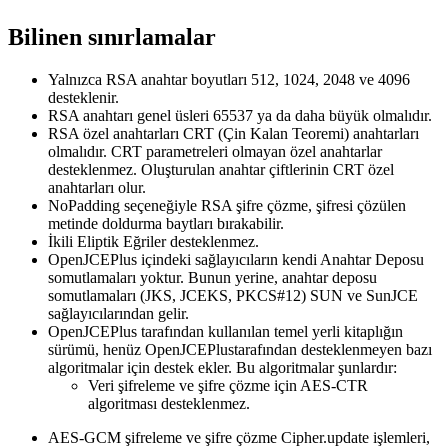
Bilinen sınırlamalar
Yalnızca RSA anahtar boyutları 512, 1024, 2048 ve 4096
desteklenir.
RSA anahtarı genel üsleri 65537 ya da daha büyük olmalıdır.
RSA özel anahtarları CRT (Çin Kalan Teoremi) anahtarları
olmalıdır. CRT parametreleri olmayan özel anahtarlar
desteklenmez. Oluşturulan anahtar çiftlerinin CRT özel
anahtarları olur.
NoPadding seçeneğiyle RSA şifre çözme, şifresi çözülen
metinde doldurma baytları bırakabilir.
İkili Eliptik Eğriler desteklenmez.
OpenJCEPlus
içindeki sağlayıcıların kendi Anahtar Deposu
somutlamaları yoktur.
Bunun yerine, anahtar deposu
somutlamaları (JKS, JCEKS, PKCS#12) SUN ve SunJCE
sağlayıcılarından gelir.
OpenJCEPlus tarafından kullanılan temel yerli kitaplığın
sürümü, henüz OpenJCEPlustarafından desteklenmeyen bazı
algoritmalar için destek ekler. Bu algoritmalar şunlardır:
Veri şifreleme ve şifre çözme için AES-CTR
algoritması desteklenmez.
AES-GCM şifreleme ve şifre çözme
Cipher.update
işlemleri,