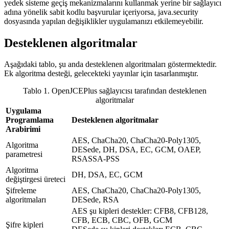
yedek sisteme geçiş mekanizmalarını kullanmak yerine bir sağlayıcı
adına yönelik sabit kodlu başvurular içeriyorsa,
java.security
dosyasında yapılan değişiklikler uygulamanızı etkilemeyebilir.
Desteklenen algoritmalar
Aşağıdaki tablo, şu anda desteklenen algoritmaları göstermektedir.
Ek algoritma desteği, gelecekteki yayınlar için tasarlanmıştır.
Tablo 1.
OpenJCEPlus
sağlayıcısı tarafından desteklenen
algoritmalar
Uygulama
Programlama
Desteklenen algoritmalar
Arabirimi
AES, ChaCha20, ChaCha20-Poly1305,
Algoritma
DESede, DH, DSA, EC, GCM, OAEP
,
parametresi
RSASSA-PSS
Algoritma
DH, DSA, EC, GCM
değiştirgesi üreteci
Şifreleme
AES, ChaCha20, ChaCha20-Poly1305,
algoritmaları
DESede, RSA
AES şu kipleri destekler: CFB8, CFB128,
CFB, ECB, CBC, OFB, GCM
Şifre kipleri