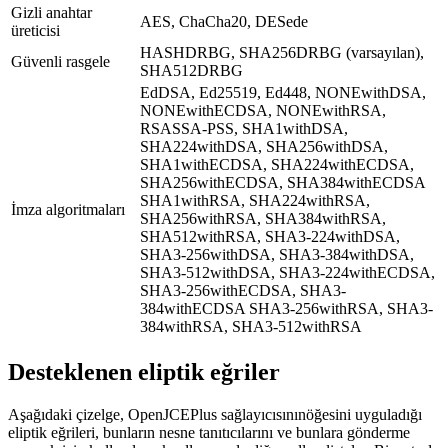
Gizli anahtar
AES, ChaCha20, DESede
üreticisi
HASHDRBG, SHA256DRBG (varsayılan),
Güvenli rasgele
SHA512DRBG
EdDSA, Ed25519, Ed448, NONEwithDSA,
NONEwithECDSA, NONEwithRSA,
RSASSA-PSS
, SHA1withDSA,
SHA224withDSA, SHA256withDSA,
SHA1withECDSA, SHA224withECDSA,
SHA256withECDSA, SHA384withECDSA
SHA1withRSA, SHA224withRSA,
İmza algoritmaları
SHA256withRSA, SHA384withRSA,
SHA512withRSA, SHA3-224withDSA,
SHA3-256withDSA, SHA3-384withDSA,
SHA3-512withDSA, SHA3-224withECDSA,
SHA3-256withECDSA, SHA3-
384withECDSA SHA3-256withRSA, SHA3-
384withRSA, SHA3-512withRSA
Desteklenen eliptik eğriler
Aşağıdaki çizelge,
OpenJCEPlus sağlayıcısının
öğesini uyguladığı
eliptik eğrileri, bunların nesne tanıtıcılarını ve bunlara gönderme