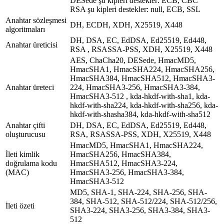
DESede şu kipleri destekler: ECB, CBC
RSA şu kipleri destekler: null, ECB, SSL
Anahtar sözleşmesi
DH, ECDH, XDH, X25519, X448
algoritmaları
DH, DSA, EC, EdDSA, Ed25519, Ed448,
Anahtar üreticisi
RSA
, RSASSA-PSS,
XDH, X25519, X448
AES, ChaCha20, DESede, HmacMD5,
HmacSHA1, HmacSHA224, HmacSHA256,
HmacSHA384, HmacSHA512, HmacSHA3-
Anahtar üreteci
224, HmacSHA3-256, HmacSHA3-384,
HmacSHA3-512 , kda-hkdf-with-sha1, kda-
hkdf-with-sha224, kda-hkdf-with-sha256, kda-
hkdf-with-shasha384, kda-hkdf-with-sha512
Anahtar çifti
DH, DSA, EC,
EdDSA, Ed25519, Ed448,
oluşturucusu
RSA, RSASSA-PSS, XDH, X25519, X448
HmacMD5, HmacSHA1, HmacSHA224,
İleti kimlik
HmacSHA256, HmacSHA384,
doğrulama kodu
HmacSHA512, HmacSHA3-224,
(MAC)
HmacSHA3-256, HmacSHA3-384,
HmacSHA3-512
MD5, SHA-1, SHA-224, SHA-256, SHA-
384, SHA-512, SHA-512/224, SHA-512/256,
İleti özeti
SHA3-224, SHA3-256, SHA3-384, SHA3-
512