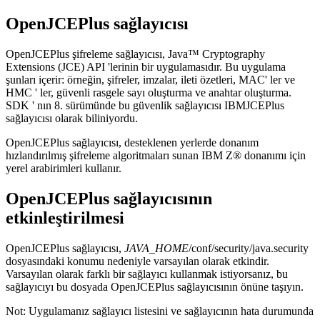
OpenJCEPlus sağlayıcısı
OpenJCEPlus şifreleme sağlayıcısı, Java™ Cryptography
Extensions (JCE) API 'lerinin bir uygulamasıdır. Bu uygulama
şunları içerir: örneğin, şifreler, imzalar, ileti özetleri, MAC' ler ve
HMC ' ler, güvenli rasgele sayı oluşturma ve anahtar oluşturma.
SDK ' nın 8. sürümünde bu güvenlik sağlayıcısı IBMJCEPlus
sağlayıcısı olarak biliniyordu.
OpenJCEPlus sağlayıcısı, desteklenen yerlerde donanım
hızlandırılmış şifreleme algoritmaları sunan IBM Z® donanımı için
yerel arabirimleri kullanır.
OpenJCEPlus sağlayıcısının
etkinleştirilmesi
OpenJCEPlus sağlayıcısı,
JAVA_HOME
/conf/security/java.security
dosyasındaki konumu nedeniyle varsayılan olarak etkindir.
Varsayılan olarak farklı bir sağlayıcı kullanmak istiyorsanız, bu
sağlayıcıyı bu dosyada OpenJCEPlus sağlayıcısının önüne taşıyın.
Not:
Uygulamanız sağlayıcı listesini ve sağlayıcının hata durumunda