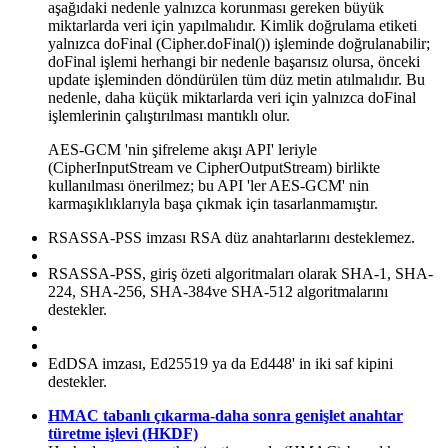
aşağıdaki nedenle yalnızca korunması gereken büyük
miktarlarda veri için yapılmalıdır. Kimlik doğrulama etiketi
yalnızca
doFinal
(
Cipher.doFinal()
) işleminde doğrulanabilir;
doFinal
işlemi herhangi bir nedenle başarısız olursa, önceki
update
işleminden döndürülen tüm düz metin atılmalıdır. Bu
nedenle, daha küçük miktarlarda veri için yalnızca
doFinal
işlemlerinin çalıştırılması mantıklı olur.
AES-GCM 'nin şifreleme akışı API' leriyle
(
CipherInputStream
ve
CipherOutputStream
) birlikte
kullanılması önerilmez; bu API 'ler AES-GCM' nin
karmaşıklıklarıyla başa çıkmak için tasarlanmamıştır.
RSASSA-PSS imzası RSA düz anahtarlarını desteklemez.
RSASSA-PSS, giriş özeti algoritmaları olarak SHA-1, SHA-
224, SHA-256, SHA-384ve SHA-512 algoritmalarını
destekler.
EdDSA imzası, Ed25519 ya da Ed448' in iki saf kipini
destekler.
HMAC tabanlı çıkarma-daha sonra genişlet anahtar
türetme işlevi (HKDF)