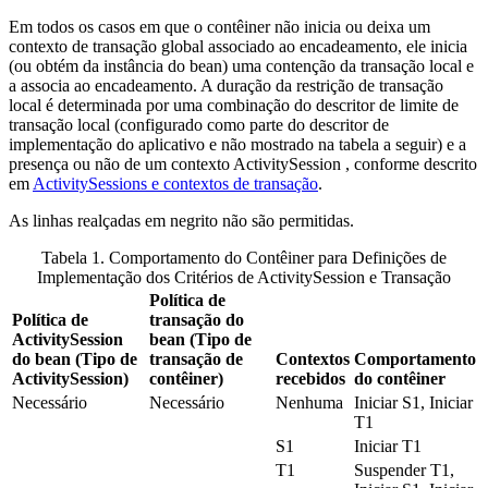
Em todos os casos em que o contêiner não inicia ou deixa um
contexto de transação global associado ao encadeamento, ele inicia
(ou obtém da instância do bean) uma contenção da transação local e
a associa ao encadeamento. A duração da restrição de transação
local é determinada por uma combinação do descritor de limite de
transação local (configurado como parte do descritor de
implementação do aplicativo e não mostrado na tabela a seguir) e a
presença ou não de um contexto ActivitySession , conforme descrito
em
ActivitySessions e contextos de transação
.
As linhas realçadas em negrito não são permitidas.
Tabela 1. Comportamento do Contêiner para Definições de
Implementação dos Critérios de ActivitySession e Transação
Política de
Política de
transação do
ActivitySession
bean (Tipo de
do bean (Tipo de
transação de
Contextos
Comportamento
ActivitySession)
contêiner)
recebidos
do contêiner
Necessário
Necessário
Nenhuma
Iniciar S1, Iniciar
T1
S1
Iniciar T1
T1
Suspender T1,