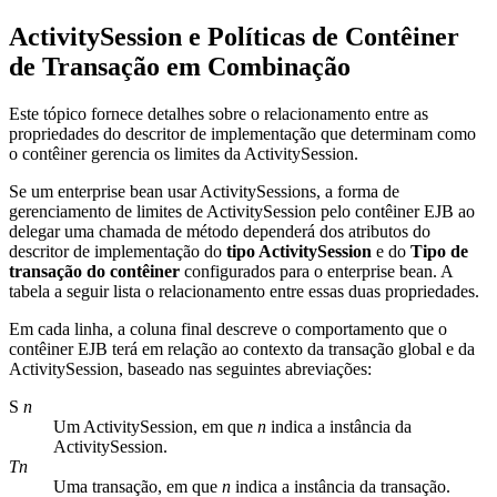
ActivitySession e Políticas de Contêiner
de Transação em Combinação
Este tópico fornece detalhes sobre o relacionamento entre as
propriedades do descritor de implementação que determinam como
o contêiner gerencia os limites da ActivitySession.
Se um enterprise bean usar ActivitySessions, a forma de
gerenciamento de limites de ActivitySession pelo contêiner EJB ao
delegar uma chamada de método dependerá dos atributos do
descritor de implementação do
tipo ActivitySession
e do
Tipo de
transação do contêiner
configurados para o enterprise bean. A
tabela a seguir lista o relacionamento entre essas duas propriedades.
Em cada linha, a coluna final descreve o comportamento que o
contêiner EJB terá em relação ao contexto da transação global e da
ActivitySession, baseado nas seguintes abreviações:
S
n
Um ActivitySession, em que
n
indica a instância da
ActivitySession.
Tn
Uma transação, em que
n
indica a instância da transação.