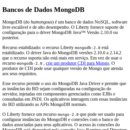
Bancos de Dados MongoDB
MongoDB (do
humongous
) é um banco de dados NoSQL, software
livre escalável e de alto desempenho. O
Liberty
fornece suporte de
configuração para o driver MongoDB Java™ Versão 2.10.0 ou
posterior.
Recurso estabilizado:
o recurso
Liberty
está
mongodb-2.0
estabilizado. O driver Java do MongoDB versões 2.10.0 a 2.14.2
que o recurso suporta não está mais em serviço. Em vez de usar o
recurso
,
crie um produtor CDI para Mongo
. O
mongodb-2.0
produtor de CDI pode usar qualquer versão de Mongo que atenda
aos seus requisitos.
Esse recurso permite o uso do MongoDB Java Driver e permite que
as instâncias do BD sejam configuradas na configuração do
servidor, injetadas em componentes gerenciados como EJBs e
consultadas em JNDI. Os aplicativos interagem com essas instâncias
do BD utilizando as APIs MongoDB normais.
O
Liberty
fornece um recurso
que pode ser usado para
mongo-2.0
configurar instâncias do MongoDB e conexões com o banco de
dados associadas para seus aplicativos. O acesso às conexões do
MongoDB está disponível pela consulta Java Naming and Directory