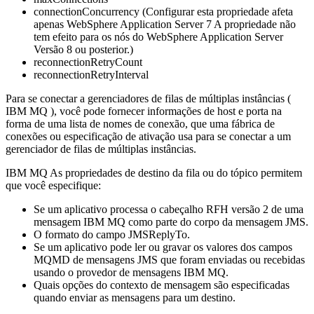
connectionConcurrency (
Configurar esta propriedade afeta
apenas
WebSphere Application Server
7 A propriedade não
tem efeito para os nós do
WebSphere Application Server
Versão 8 ou posterior.
)
reconnectionRetryCount
reconnectionRetryInterval
Para se conectar a gerenciadores de filas de múltiplas instâncias (
IBM MQ
), você pode fornecer informações de host e porta na
forma de uma lista de nomes de conexão, que uma fábrica de
conexões ou especificação de ativação usa para se conectar a um
gerenciador de filas de múltiplas instâncias.
IBM MQ
As propriedades de destino da fila ou do tópico permitem
que você especifique:
Se um aplicativo processa o cabeçalho RFH versão 2 de uma
mensagem
IBM MQ
como parte do corpo da mensagem JMS.
O formato do campo JMSReplyTo.
Se um aplicativo pode ler ou gravar os valores dos campos
MQMD de mensagens JMS que foram enviadas ou recebidas
usando o provedor de mensagens
IBM MQ
.
Quais opções do contexto de mensagem são especificadas
quando enviar as mensagens para um destino.