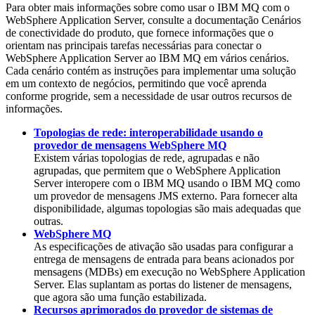
Para obter mais informações sobre como usar o
IBM MQ
com o
WebSphere Application Server
, consulte a documentação Cenários
de conectividade do produto, que fornece informações que o
orientam nas principais tarefas necessárias para conectar o
WebSphere Application Server
ao
IBM MQ
em vários cenários.
Cada cenário contém as instruções para implementar uma solução
em um contexto de negócios, permitindo que você aprenda
conforme progride, sem a necessidade de usar outros recursos de
informações.
Topologias de rede: interoperabilidade usando o
provedor de mensagens WebSphere MQ
Existem várias topologias de rede, agrupadas e não
agrupadas, que permitem que o
WebSphere Application
Server
interopere com o
IBM MQ
usando o
IBM MQ
como
um provedor de mensagens JMS externo. Para fornecer alta
disponibilidade, algumas topologias são mais adequadas que
outras.
WebSphere MQ
As especificações de ativação são usadas para configurar a
entrega de mensagens de entrada para beans acionados por
mensagens (MDBs) em execução no
WebSphere Application
Server
. Elas suplantam as portas do listener de mensagens,
que agora são uma função estabilizada.
Recursos aprimorados do provedor de sistemas de