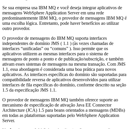
Se sua empresa usa
IBM MQ
e você deseja integrar aplicativos de
mensagens WebSphere Application Server em uma rede
predominantemente
IBM MQ
, o provedor de mensagens
IBM MQ
é
uma escolha lógica. Entretanto, pode haver benefícios ao utilizar
outro provedor.
O provedor de mensagens do
IBM MQ
suporta interfaces
independentes de domínio JMS ( 1.1 ) (às vezes chamadas de
interfaces
unificadas
ou
comuns
). Isso permite que os
aplicativos utilizem as mesmas interfaces para o sistema de
mensagens de ponto a ponto e de publicação/subscrição, e também
ativam esses sistemas de mensagens na mesma transação. Com JMS
1.1, essa abordagem é considerada uma boa prática para novos
aplicativos. As interfaces específicas do domínio são suportadas para
compatibilidade reversa de aplicativos desenvolvidos para utilizar
interfaces de fila específicas do domínio, conforme descrito na seção
1.5 da especificação JMS 1.1.
O provedor de mensagens
IBM MQ
também oferece suporte ao
mecanismo de especificação de ativação Java EE Connector
Architecture (JCA) 1.5 para beans orientados a mensagens (MDBs)
em todas as plataformas suportadas pelo
WebSphere Application
Server
.