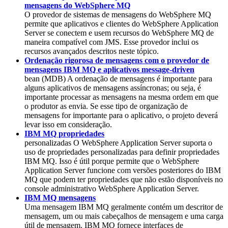
mensagens do WebSphere MQ
O provedor de sistemas de mensagens do WebSphere MQ
permite que aplicativos e clientes do WebSphere Application
Server se conectem e usem recursos do WebSphere MQ de
maneira compatível com JMS. Esse provedor inclui os
recursos avançados descritos neste tópico.
Ordenação rigorosa de mensagens com o provedor de
mensagens IBM MQ e aplicativos message-driven
bean (MDB) A ordenação de mensagens é importante para
alguns aplicativos de mensagens assíncronas; ou seja, é
importante processar as mensagens na mesma ordem em que
o produtor as envia. Se esse tipo de organização de
mensagens for importante para o aplicativo, o projeto deverá
levar isso em consideração.
IBM MQ propriedades
personalizadas O
WebSphere Application Server
suporta o
uso de propriedades personalizadas para definir propriedades
IBM MQ
. Isso é útil porque permite que o
WebSphere
Application Server
funcione com versões posteriores do
IBM
MQ
que podem ter propriedades que não estão disponíveis no
console administrativo
WebSphere Application Server
.
IBM MQ mensagens
Uma mensagem
IBM MQ
geralmente contém um descritor de
mensagem, um ou mais cabeçalhos de mensagem e uma carga
útil de mensagem.
IBM MQ
fornece interfaces de