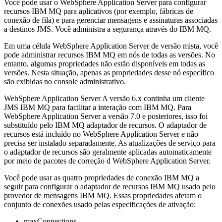
Você pode usar o WebSphere Application Server para configurar
recursos
IBM MQ
para aplicativos (por exemplo, fábricas de
conexão de fila) e para gerenciar mensagens e assinaturas associadas
a destinos JMS. Você administra a segurança através do
IBM MQ
.
Em uma célula WebSphere Application Server de versão mista, você
pode administrar recursos
IBM MQ
em nós de todas as versões. No
entanto, algumas propriedades não estão disponíveis em todas as
versões. Nesta situação, apenas as propriedades desse nó específico
são exibidas no console administrativo.
WebSphere Application Server
A versão 6.x continha um cliente
JMS
IBM MQ
para facilitar a interação com
IBM MQ
. Para
WebSphere Application Server
a versão 7.0 e posteriores, isso foi
substituído pelo
IBM MQ
adaptador de recursos
. O adaptador de
recursos está incluído no
WebSphere Application Server
e não
precisa ser instalado separadamente. As atualizações de serviço para
o adaptador de recursos são geralmente aplicadas automaticamente
por meio de pacotes de correção d
WebSphere Application Server
.
Você pode usar as quatro propriedades de conexão
IBM MQ
a
seguir para configurar o adaptador de recursos
IBM MQ
usado pelo
provedor de mensagens
IBM MQ
. Essas propriedades afetam o
conjunto de conexões usado pelas especificações de ativação:
maxConnections