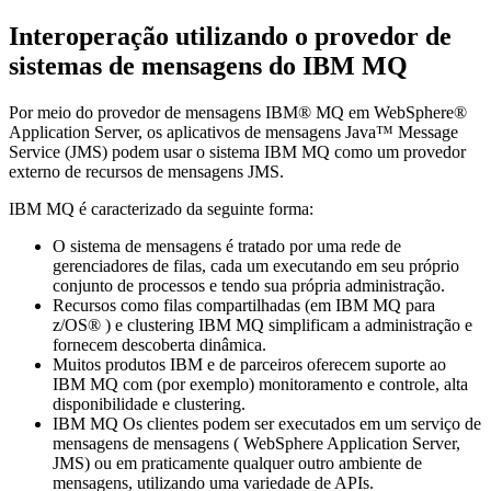
Interoperação utilizando o provedor de
sistemas de mensagens do IBM MQ
Por meio do provedor de mensagens
IBM® MQ
em WebSphere®
Application Server, os aplicativos de mensagens Java™ Message
Service (JMS) podem usar o sistema
IBM MQ
como um provedor
externo de recursos de mensagens JMS.
IBM MQ
é caracterizado da seguinte forma:
O sistema de mensagens é tratado por uma rede de
gerenciadores de filas, cada um executando em seu próprio
conjunto de processos e tendo sua própria administração.
Recursos como filas compartilhadas (em
IBM MQ
para
z/OS® ) e clustering
IBM MQ
simplificam a administração e
fornecem descoberta dinâmica.
Muitos produtos IBM e de parceiros oferecem suporte ao
IBM MQ
com (por exemplo) monitoramento e controle, alta
disponibilidade e clustering.
IBM MQ
Os clientes podem ser executados em um serviço de
mensagens de mensagens ( WebSphere Application Server,
JMS) ou em praticamente qualquer outro ambiente de
mensagens, utilizando uma variedade de APIs.