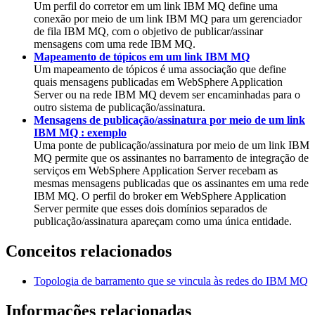
Um perfil do corretor em um
link
IBM MQ define uma
conexão por meio de um
link
IBM MQ para um gerenciador
de fila
IBM MQ
, com o objetivo de publicar/assinar
mensagens com uma rede
IBM MQ
.
Mapeamento de tópicos em um link IBM MQ
Um mapeamento de tópicos é uma associação que define
quais mensagens publicadas em
WebSphere Application
Server
ou na rede
IBM MQ
devem ser encaminhadas para o
outro sistema de publicação/assinatura.
Mensagens de publicação/assinatura por meio de um link
IBM MQ : exemplo
Uma ponte de publicação/assinatura por meio de um link
IBM
MQ
permite que os assinantes no barramento de integração de
serviços em
WebSphere Application Server
recebam as
mesmas mensagens publicadas que os assinantes em uma rede
IBM MQ
. O perfil do broker em
WebSphere Application
Server
permite que esses dois domínios separados de
publicação/assinatura apareçam como uma única entidade.
Conceitos relacionados
Topologia de barramento que se vincula às redes do IBM MQ
Informações relacionadas