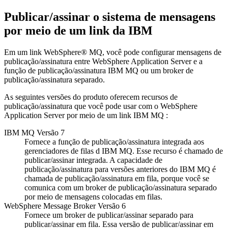
Publicar/assinar o sistema de mensagens
por meio de um link da IBM
Em um link WebSphere® MQ, você pode configurar mensagens de
publicação/assinatura entre
WebSphere Application Server
e a
função de publicação/assinatura
IBM MQ
ou um broker de
publicação/assinatura separado.
As seguintes versões do produto oferecem recursos de
publicação/assinatura que você pode usar com o
WebSphere
Application Server
por meio de um link
IBM MQ
:
IBM MQ
Versão 7
Fornece a função de publicação/assinatura integrada aos
gerenciadores de filas d
IBM MQ
. Esse recurso é chamado de
publicar/assinar integrada. A capacidade de
publicação/assinatura para versões anteriores do
IBM MQ
é
chamada de publicação/assinatura em fila, porque você se
comunica com um broker de publicação/assinatura separado
por meio de mensagens colocadas em filas.
WebSphere Message Broker
Versão 6
Fornece um broker de publicar/assinar separado para
publicar/assinar em fila. Essa versão de publicar/assinar em