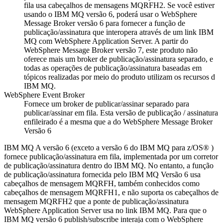
fila usa cabeçalhos de mensagens MQRFH2. Se você estiver
usando o
IBM MQ
versão 6, poderá usar o
WebSphere
Message Broker
versão 6 para fornecer a função de
publicação/assinatura que interopera através de um link
IBM
MQ
com
WebSphere Application Server
. A partir do
WebSphere Message Broker
versão 7, este produto não
oferece mais um broker de publicação/assinatura separado, e
todas as operações de publicação/assinatura baseadas em
tópicos realizadas por meio do produto utilizam os recursos d
IBM MQ
.
WebSphere Event Broker
Fornece um broker de publicar/assinar separado para
publicar/assinar em fila. Esta versão de publicação / assinatura
enfileirado é a mesma que a do
WebSphere Message Broker
Versão 6
IBM MQ
A versão 6 (exceto a versão 6 do
IBM MQ
para z/OS® )
fornece publicação/assinatura em fila, implementada por um corretor
de publicação/assinatura dentro do
IBM MQ
. No entanto, a função
de publicação/assinatura fornecida pelo
IBM MQ
Versão 6 usa
cabeçalhos de mensagem MQRFH, também conhecidos como
cabeçalhos de mensagem MQRFH1, e não suporta os cabeçalhos de
mensagem MQRFH2 que a ponte de publicação/assinatura
WebSphere Application Server
usa no link
IBM MQ
. Para que o
IBM MQ
versão 6 publish/subscribe interaja com o
WebSphere