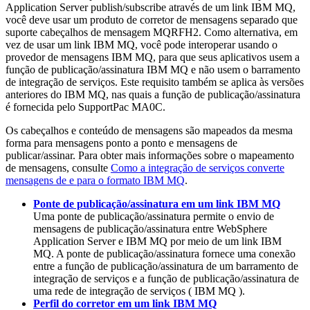
Application Server
publish/subscribe através de um link
IBM MQ
,
você deve usar um produto de corretor de mensagens separado que
suporte cabeçalhos de mensagem MQRFH2. Como alternativa, em
vez de usar um link
IBM MQ
, você pode interoperar usando o
provedor de mensagens
IBM MQ
, para que seus aplicativos usem a
função de publicação/assinatura
IBM MQ
e não usem o barramento
de integração de serviços. Este requisito também se aplica às versões
anteriores do
IBM MQ
, nas quais a função de publicação/assinatura
é fornecida pelo SupportPac MA0C.
Os cabeçalhos e conteúdo de mensagens são mapeados da mesma
forma para mensagens ponto a ponto e mensagens de
publicar/assinar. Para obter mais informações sobre o mapeamento
de mensagens, consulte
Como a integração de serviços converte
mensagens de e para o formato IBM MQ
.
Ponte de publicação/assinatura em um link IBM MQ
Uma ponte de publicação/assinatura permite o envio de
mensagens de publicação/assinatura entre
WebSphere
Application Server
e
IBM MQ
por meio de um link
IBM
MQ
. A ponte de publicação/assinatura fornece uma conexão
entre a função de publicação/assinatura de um barramento de
integração de serviços e a função de publicação/assinatura de
uma rede de integração de serviços (
IBM MQ
).
Perfil do corretor em um link IBM MQ