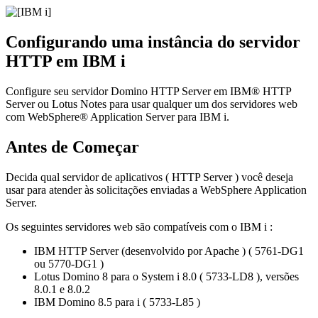
Configurando uma instância do servidor
HTTP em IBM i
Configure seu servidor Domino HTTP Server em IBM® HTTP
Server ou Lotus Notes para usar qualquer um dos servidores web
com WebSphere® Application Server para
IBM i
.
Antes de Começar
Decida qual servidor de aplicativos ( HTTP Server ) você deseja
usar para atender às solicitações enviadas a WebSphere Application
Server.
Os seguintes servidores web são compatíveis com o
IBM i
:
IBM HTTP Server (desenvolvido por Apache ) ( 5761-DG1
ou 5770-DG1 )
Lotus Domino 8 para o System i 8.0 ( 5733-LD8 ), versões
8.0.1 e 8.0.2
IBM Domino 8.5 para i ( 5733-L85 )