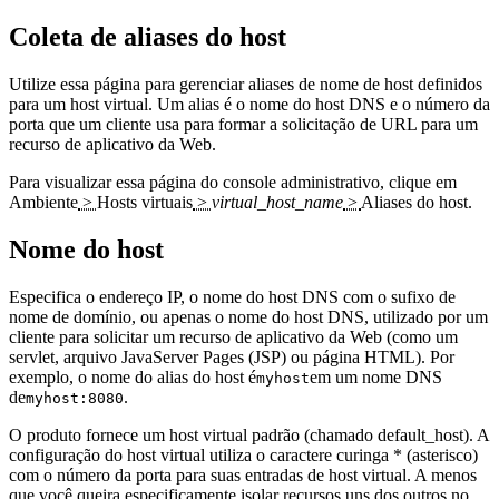
Coleta de aliases do host
Utilize essa página para gerenciar aliases de nome de host definidos
para um host virtual. Um alias é o nome do host DNS e o número da
porta que um cliente usa para formar a solicitação de URL para um
recurso de aplicativo da Web.
Para visualizar essa página do console administrativo, clique em
Ambiente
>
Hosts virtuais
>
virtual_host_name
>
Aliases do host
.
Nome do host
Especifica o endereço IP, o nome do host DNS com o sufixo de
nome de domínio, ou apenas o nome do host DNS, utilizado por um
cliente para solicitar um recurso de aplicativo da Web (como um
servlet, arquivo JavaServer Pages (JSP) ou página HTML). Por
exemplo, o nome do alias do host é
em um nome DNS
myhost
de
.
myhost:8080
O produto fornece um host virtual padrão (chamado default_host). A
configuração do host virtual utiliza o caractere curinga * (asterisco)
com o número da porta para suas entradas de host virtual. A menos
que você queira especificamente isolar recursos uns dos outros no