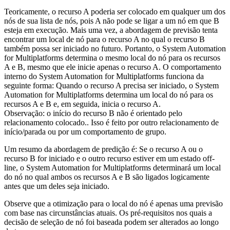
Teoricamente, o recurso A poderia ser colocado em qualquer um dos
nós de sua lista de nós, pois A não pode se ligar a um nó em que B
esteja em execução. Mais uma vez, a abordagem de previsão tenta
encontrar um local de nó para o recurso A no qual o recurso B
também possa ser iniciado no futuro. Portanto, o
System Automation
for Multiplatforms
determina o mesmo local do nó para os recursos
A e B, mesmo que ele inicie apenas o recurso A. O comportamento
interno do
System Automation for Multiplatforms
funciona da
seguinte forma: Quando o recurso A precisa ser iniciado, o
System
Automation for Multiplatforms
determina um local do nó para os
recursos A e B e, em seguida, inicia o recurso A.
Observação:
o início do recurso B não é orientado pelo
relacionamento colocado.. Isso é feito por outro relacionamento de
início/parada ou por um comportamento de grupo.
Um resumo da abordagem de predição é: Se o recurso A ou o
recurso B for iniciado e o outro recurso estiver em um estado off-
line, o
System Automation for Multiplatforms
determinará um local
do nó no qual ambos os recursos A e B são ligados logicamente
antes que um deles seja iniciado.
Observe que a otimização para o local do nó é apenas uma previsão
com base nas circunstâncias atuais. Os pré-requisitos nos quais a
decisão de seleção de nó foi baseada podem ser alterados ao longo