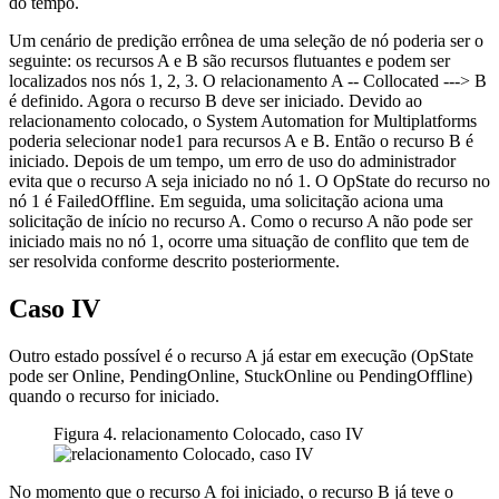
do tempo.
Um cenário de predição errônea de uma seleção de nó poderia ser o
seguinte: os recursos A e B são recursos flutuantes e podem ser
localizados nos nós 1, 2, 3. O relacionamento A -- Collocated ---> B
é definido. Agora o recurso B deve ser iniciado. Devido ao
relacionamento colocado, o
System Automation for Multiplatforms
poderia selecionar node1 para recursos A e B. Então o recurso B é
iniciado. Depois de um tempo, um erro de uso do administrador
evita que o recurso A seja iniciado no nó 1. O OpState do recurso no
nó 1 é FailedOffline. Em seguida, uma solicitação aciona uma
solicitação de início no recurso A. Como o recurso A não pode ser
iniciado mais no nó 1, ocorre uma situação de conflito que tem de
ser resolvida conforme descrito posteriormente.
Caso IV
Outro estado possível é o recurso A já estar em execução (OpState
pode ser Online, PendingOnline, StuckOnline ou PendingOffline)
quando o recurso for iniciado.
Figura 4. relacionamento Colocado, caso IV
No momento que o recurso A foi iniciado, o recurso B já teve o