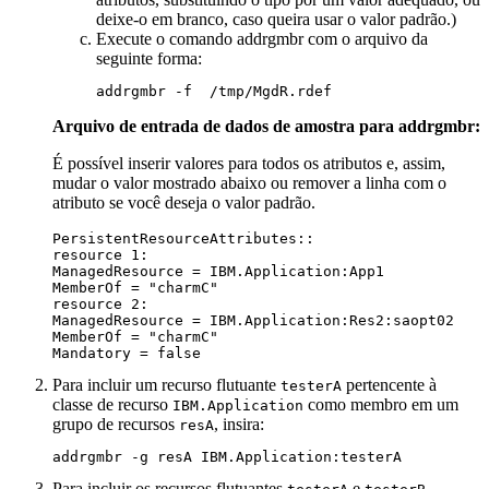
deixe-o em branco, caso queira usar o valor padrão.)
Execute o comando
addrgmbr
com o arquivo da
seguinte forma:
addrgmbr -f  /tmp/MgdR.rdef
Arquivo de entrada de dados de amostra para addrgmbr:
É possível inserir valores para todos os atributos e, assim,
mudar o valor mostrado abaixo ou remover a linha com o
atributo se você deseja o valor padrão.
PersistentResourceAttributes::

resource 1:

ManagedResource = IBM.Application:App1 

MemberOf = "charmC" 

resource 2: 

ManagedResource = IBM.Application:Res2:saopt02 

MemberOf = "charmC" 

Mandatory = false
Para incluir um recurso flutuante
pertencente à
testerA
classe de recurso
como membro em um
IBM.Application
grupo de recursos
, insira:
resA
addrgmbr -g resA IBM.Application:testerA
Para incluir os recursos flutuantes
e