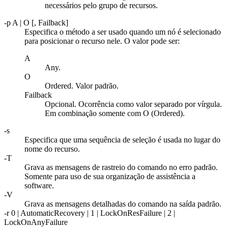
necessários pelo grupo de recursos.
-p
A | O [, Failback]
Especifica o método a ser usado quando um nó é selecionado
para posicionar o recurso nele. O valor pode ser:
A
Any.
O
Ordered. Valor padrão.
Failback
Opcional. Ocorrência como valor separado por vírgula.
Em combinação somente com O (Ordered).
-s
Especifica que uma sequência de seleção é usada no lugar do
nome do recurso.
-T
Grava as mensagens de rastreio do comando no erro padrão.
Somente para uso de sua organização de assistência a
software.
-V
Grava as mensagens detalhadas do comando na saída padrão.
-r
0 | AutomaticRecovery | 1 | LockOnResFailure | 2 |
LockOnAnyFailure