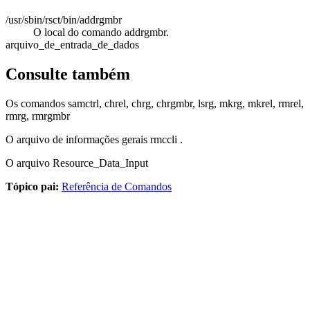
/usr/sbin/rsct/bin/addrgmbr
O local do comando
addrgmbr
.
arquivo_de_entrada_de_dados
Consulte também
Os comandos
samctrl
,
chrel
,
chrg
,
chrgmbr
,
lsrg
,
mkrg
,
mkrel
,
rmrel
,
rmrg
,
rmrgmbr
O arquivo de informações gerais
rmccli
.
O arquivo
Resource_Data_Input
Tópico pai:
Referência de Comandos