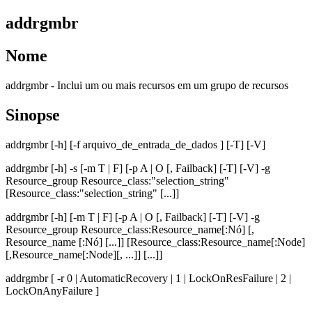
addrgmbr
Nome
addrgmbr -
Inclui um ou mais recursos em um grupo de recursos
Sinopse
addrgmbr
[
-h
] [
-f
arquivo_de_entrada_de_dados
] [
-T
] [
-V
]
addrgmbr
[
-h
]
-s
[
-m
T | F] [
-p
A | O [, Failback] [
-T
] [
-V
]
-g
Resource_group
Resource_class
:
"selection_string"
[
Resource_class
:
"selection_string"
[...]]
addrgmbr
[
-h
] [
-m
T | F] [
-p
A | O [, Failback] [
-T
] [
-V
]
-g
Resource_group
Resource_class
:
Resource_name
[:
Nó
] [,
Resource_name [:
Nó
] [...]] [
Resource_class
:
Resource_name
[:
Node
]
[,
Resource_name
[:
Node
][, ...]] [...]]
addrgmbr
[
-r
0 | AutomaticRecovery | 1 | LockOnResFailure | 2 |
LockOnAnyFailure ]