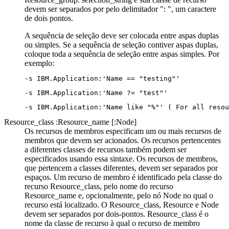
devem ser separados por pelo delimitador ": ", um caractere
de dois pontos.
A sequência de seleção deve ser colocada entre aspas duplas
ou simples. Se a sequência de seleção contiver aspas duplas,
coloque toda a sequência de seleção entre aspas simples. Por
exemplo:
-s IBM.Application:'Name == "testing"'
-s IBM.Application:'Name ?= "test"'
-s IBM.Application:'Name like "%"' ( For all resou
Resource_class :Resource_name [:Node]
Os recursos de membros especificam um ou mais recursos de
membros que devem ser acionados. Os recursos pertencentes
a diferentes classes de recursos também podem ser
especificados usando essa sintaxe. Os recursos de membros,
que pertencem a classes diferentes, devem ser separados por
espaços. Um recurso de membro é identificado pela classe do
recurso
Resource_class
, pelo nome do recurso
Resource_name
e, opcionalmente, pelo nó
Node
no qual o
recurso está localizado. O
Resource_class
,
Resource
e
Node
devem ser separados por dois-pontos.
Resource_class
é o
nome da classe de recurso à qual o recurso de membro