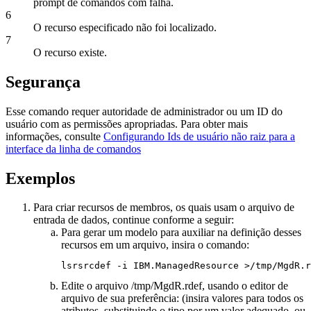
prompt de comandos com falha.
6
O recurso especificado não foi localizado.
7
O recurso existe.
Segurança
Esse comando requer autoridade de administrador ou um ID do
usuário com as permissões apropriadas. Para obter mais
informações, consulte
Configurando Ids de usuário não raiz para a
interface da linha de comandos
Exemplos
Para criar recursos de membros, os quais usam o arquivo de
entrada de dados, continue conforme a seguir:
Para gerar um modelo para auxiliar na definição desses
recursos em um arquivo, insira o comando:
lsrsrcdef -i IBM.ManagedResource >/tmp/MgdR.r
Edite o arquivo
/tmp/MgdR.rdef
, usando o editor de
arquivo de sua preferência: (insira valores para todos os
atributos, substituindo o tipo por um valor adequado, ou