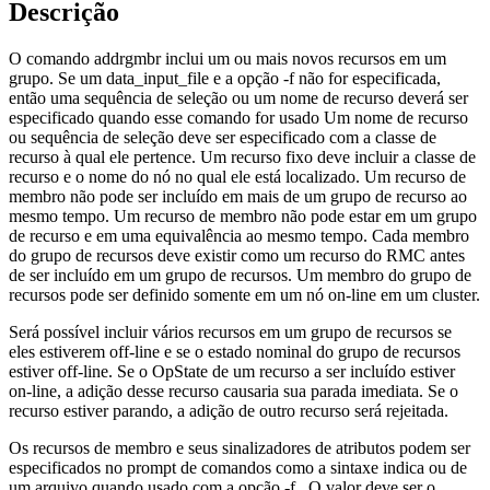
Descrição
O comando
addrgmbr
inclui um ou mais novos recursos em um
grupo. Se um
data_input_file
e a opção
-f
não for especificada,
então uma sequência de seleção ou um nome de recurso deverá ser
especificado quando esse comando for usado Um nome de recurso
ou sequência de seleção deve ser especificado com a classe de
recurso à qual ele pertence. Um recurso fixo deve incluir a classe de
recurso e o nome do nó no qual ele está localizado. Um recurso de
membro não pode ser incluído em mais de um grupo de recurso ao
mesmo tempo. Um recurso de membro não pode estar em um grupo
de recurso e em uma equivalência ao mesmo tempo. Cada membro
do grupo de recursos deve existir como um recurso do RMC antes
de ser incluído em um grupo de recursos. Um membro do grupo de
recursos pode ser definido somente em um nó on-line em um cluster.
Será possível incluir vários recursos em um grupo de recursos se
eles estiverem off-line e se o estado nominal do grupo de recursos
estiver off-line. Se o OpState de um recurso a ser incluído estiver
on-line, a adição desse recurso causaria sua parada imediata. Se o
recurso estiver parando, a adição de outro recurso será rejeitada.
Os recursos de membro e seus sinalizadores de atributos podem ser
especificados no prompt de comandos como a sintaxe indica ou de
um arquivo quando usado com a opção
-f
. O valor deve ser o