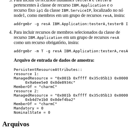
testerA
testerB
pertencentes à classe de recurso
e o
IBM.Application
recurso fixo
da classe
, localizado no nó
ip1
IBM.ServiceIP
node1, como membros em um grupo de recursos
, insira:
resA
addrgmbr -g resA IBM.Application:testerA,testerB I
Para incluir recursos de membros selecionados da classe de
recurso
em um grupo de recursos
IBM.Application
resA
como um recurso obrigatório, insira:
addrgmbr -m T -g resA IBM.Application:testerA,resA
Arquivo de entrada de dados de amostra:
PersistentResourceAttributes::

resource 1:

ManagedResource = "0x001b 0xffff 0x35c05b13 0x0000
     0x9a6ee5e0 0x0de8934c"

MemberOf = "charmC"

resource 2:

ManagedResource = "0x001b 0xffff 0x35c05b13 0x0000
     0xb4d7e1b0 0x0def4ba2"

MemberOf = "charmC"

Mandatory = 0

NominalState = 0
Arquivos