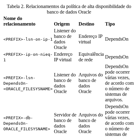
Tabela 2. Relacionamentos da política de alta disponibilidade do
banco de dados Oracle
Nome do
relacionamento
Origem
Destino
Tipo
Listener do
banco de
Endereço IP
DependsOn
<PREFIX>-lsn-on-ip-1
dados
virtual
Oracle
Endereço
Equivalência
<PREFIX>-ip-on-nieq-
DependsOn
IP virtual
de rede
1
DependsOn
pode ocorrer
Listener do
Arquivos do
várias vezes,
<PREFIX>-lsn-
banco de
banco de
de acordo com
DependsOn-
dados
dados
o número de
<ORACLE_FILESYSNAME>
Oracle
Oracle
sistemas de
arquivos.
DependsOn
pode ocorrer
Servidor de
Arquivos do
várias vezes,
<PREFIX>-db-
banco de
banco de
de acordo com
DependsOn-
dados
dados
o número de
ORACLE_FILESYSNAME>
Oracle
Oracle
sistemas de