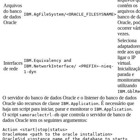
Arquivos
contém os
do banco
arquivos d
IBM.AgFileSystem/<ORACLE_FILESYSNAME>
de dados
banco de d
Oracle
Oracle, po
ocorrer vár
vezes.
Seleciona
adaptadore
rede aos qu
ligar o IP
IBM.Equivalency and
Interfaces
virtual.
IBM.NetworkInterface/ <PREFIX>-nieq-
de rede
Inicializaçã
1-dyn
parada e
monitoram
utilizando
IBM.GblRe
O servidor do banco de dados Oracle e o listener do banco de dados
Oracle são recursos de classe
. É necessário que
IBM.Application
haja um script para iniciar, parar e monitorar o
.
IBM.Application
O script
que controla o servidor de banco de
samoraclectrl-db
dados Oracle tem os seguintes argumentos:
Action <start|stop|status>

OracleHome <path to the oracle installation>

OracleSid <instance name of the database to start>
