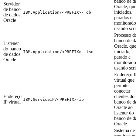
banco de d
Servidor
Oracle, que
de banco
iniciados,
IBM.Application/<PREFIX>- db
de dados
parados e
Oracle
monitorado
usando scri
Processo d
banco de d
Listener
Oracle, que
do banco
iniciado,
IBM.Application/<PREFIX>- lsn
de dados
parado e
Oracle
monitorado
usando scri
Endereço I
virtual que
permite
conectar
Endereço
clientes do
IBM.ServiceIP/<PREFIX>-ip
IP virtual
banco de d
Oracle ao
listener do
banco de d
Oracle.
Sistema de
arquivos q