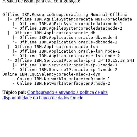
A saída de
lssam
para esta configuração:
Offline IBM.ResourceGroup:oracle-rg Nominal=Offline  

  |- Offline IBM.AgFileSystem:oradata MNT=/oracledata  
    |- Offline IBM.AgFileSystem:oracledata:node-1      
    '- Offline IBM.AgFileSystem:oracledata:node-2      
  |- Offline IBM.Application:oracle-db                 
    |- Offline IBM.Application:oracle-db:node-1        
    '- Offline IBM.Application:oracle-db:node-2        
  |- Offline IBM.Application:oracle-lsn                
    |- Offline IBM.Application:oracle-lsn:node-1       
    '- Offline IBM.Application:oracle-lsn:node-2       
  '- Offline IBM.ServiceIP:oracle-ip-1 IP=10.15.13.241 
    |- Offline IBM.ServiceIP:oracle-ip-1:node-1        
    '- Offline IBM.ServiceIP:oracle-ip-1:node-2        
Online IBM.Equivalency:oracle-nieq-1-dyn               
   |- Online IBM.NetworkInterface:en0:node-1

   '- Online IBM.NetworkInterface:en0:node-2
Tópico pai:
Configurando e ativando a política de alta
disponibilidade do banco de dados Oracle