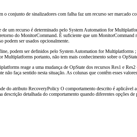
 o conjunto de sinalizadores com falha faz um recurso ser marcado co
te de um recurso é determinado pelo
System Automation for Multiplatfo
retorno do MonitorCommand. É suficiente que um MonitorCommand ret
rso podem ser usados opcionalmente.
ine, podem ser definidos pelo
System Automation for Multiplatforms
;
r Multiplatforms
portanto, não tem mais conhecimento sobre o OpState
iplatforms
reage a uma mudança de OpState dos recursos Res1 e Res2 do
não faça sentido nesta situação. As colunas que contêm esses valores
de do atributo RecoveryPolicy O comportamento descrito é aplicável 
a descrição detalhada do comportamento quando diferentes opções de p