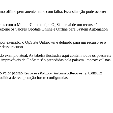
mo offline permanentemente com falha. Essa situação pode ocorrer
rms
com o MonitorCommand, o OpState real de um recurso é
orne os valores OpState Online e Offline para
System Automation
 por exemplo, o OpState Unknown é definido para um recurso se o
 desse recurso.
 exemplo atual. As tabelas ilustradas aqui contêm todos os possíveis
 improváveis de OpState são precedidas pela palavra 'improvável' nas
ao valor padrão
. Consulte
RecoveryPolicy=AutomatcRecovery
olítica de recuperação forem configuradas