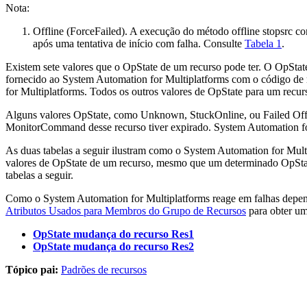
Nota:
Offline (ForceFailed). A execução do método offline
stopsrc
com
após uma tentativa de início com falha. Consulte
Tabela 1
.
Existem sete valores que o OpState de um recurso pode ter. O OpSta
fornecido ao
System Automation for Multiplatforms
com o código de 
for Multiplatforms
. Todos os outros valores de OpState para um recu
Alguns valores OpState, como Unknown, StuckOnline, ou Failed Offl
MonitorCommand desse recurso tiver expirado.
System Automation fo
As duas tabelas a seguir ilustram como o
System Automation for Mult
valores de OpState de um recurso, mesmo que um determinado OpState 
tabelas a seguir.
Como o
System Automation for Multiplatforms
reage em falhas depen
Atributos Usados para Membros do Grupo de Recursos
para obter um
OpState mudança do recurso Res1
OpState mudança do recurso Res2
Tópico pai:
Padrões de recursos