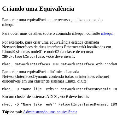
Criando uma Equivalência
Para criar uma equivalência entre recursos, utilize o comando
mkequ
.
Para obter mais detalhes sobre o comando
mkequ
, consulte
mkequ
..
Por exemplo, para criar uma equivalência estática chamada
NetworkInterfaces de duas interfaces Ethernet eth0 localizadas em
Linux® sistemas node01 e node02 da classe de recurso
, você deve inserir:
IBM.NetworkInterface
mkequ NetworkInterfaces IBM.NetworkInterface:eth0:node0
Para criar uma equivalência dinâmica chamada
NetworkInterfacesDynamic contendo todas as interfaces ethernet
disponíveis em um cluster de sistemas Linux, digite:
mkequ -D "Name like 'eth%'" NetworkInterfacesDynamic IB
Em um cluster de sistemas AIX® , você deve inserir:
mkequ -D "Name like 'en%'" NetworkInterfacesDynamic IBM
Tópico pai:
Administrando uma equivalência